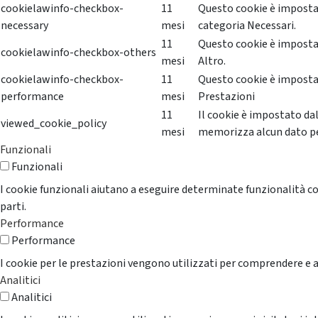
cookielawinfo-checkbox-
11
Questo cookie è impostat
necessary
mesi
categoria Necessari.
11
Questo cookie è impostat
cookielawinfo-checkbox-others
mesi
Altro.
cookielawinfo-checkbox-
11
Questo cookie è impostat
performance
mesi
Prestazioni
11
Il cookie è impostato da
viewed_cookie_policy
mesi
memorizza alcun dato p
Funzionali
Funzionali
I cookie funzionali aiutano a eseguire determinate funzionalità co
parti.
Performance
Performance
I cookie per le prestazioni vengono utilizzati per comprendere e an
Analitici
Analitici