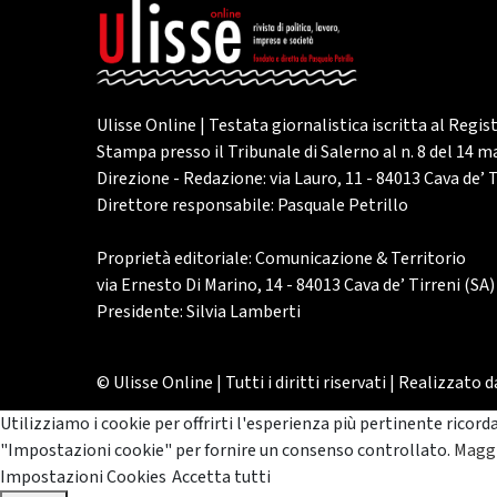
Ulisse Online | Testata giornalistica iscritta al Regis
Stampa presso il Tribunale di Salerno al n. 8 del 14 
Direzione - Redazione: via Lauro, 11 - 84013 Cava de’ T
Direttore responsabile: Pasquale Petrillo
Proprietà editoriale: Comunicazione & Territorio
via Ernesto Di Marino, 14 - 84013 Cava de’ Tirreni (SA)
Presidente: Silvia Lamberti
© Ulisse Online | Tutti i diritti riservati | Realizzato 
Utilizziamo i cookie per offrirti l'esperienza più pertinente ricord
"Impostazioni cookie" per fornire un consenso controllato.
Maggi
Impostazioni Cookies
Accetta tutti