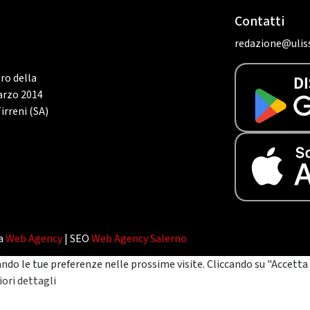
Contatti
redazione@uliss
tro della
marzo 2014
irreni (SA)
da
Web Agency
| SEO
Web Agency Salerno
ando le tue preferenze nelle prossime visite. Cliccando su "Accetta 
ori dettagli