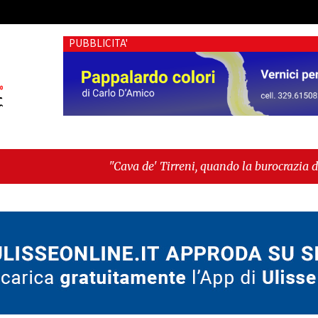
PUBBLICITA'
"Cava de' Tirreni, quando la burocrazia dimentica perché e
Ancora"