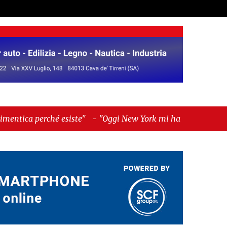
siste"
-
"Oggi New York mi ha rubato il cuore.