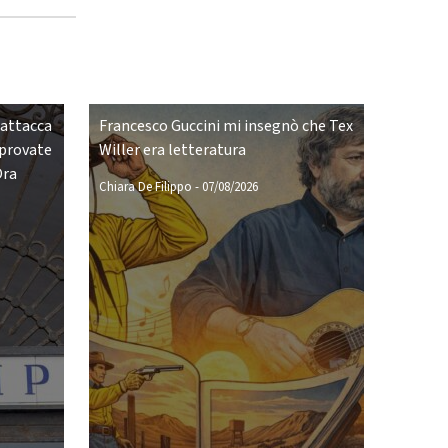
 attacca
Francesco Guccini mi insegnò che Tex
pprovate
Willer era letteratura
Ora
Chiara De Filippo
-
07/08/2026