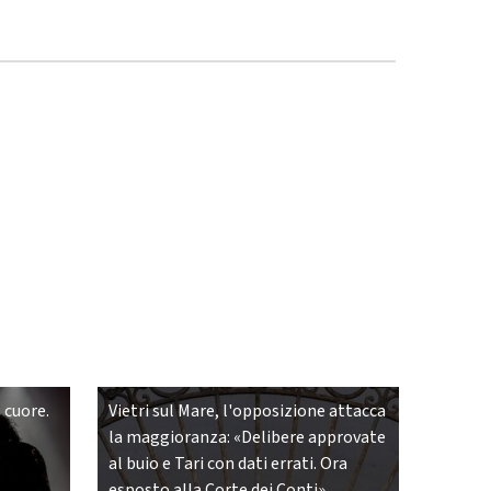
 cuore.
Vietri sul Mare, l'opposizione attacca
la maggioranza: «Delibere approvate
al buio e Tari con dati errati. Ora
esposto alla Corte dei Conti»