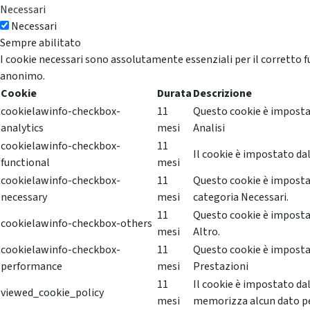
Necessari
Necessari
Sempre abilitato
I cookie necessari sono assolutamente essenziali per il corretto f
anonimo.
Cookie
Durata
Descrizione
cookielawinfo-checkbox-
11
Questo cookie è impostat
analytics
mesi
Analisi
cookielawinfo-checkbox-
11
Il cookie è impostato dal
functional
mesi
cookielawinfo-checkbox-
11
Questo cookie è impostat
necessary
mesi
categoria Necessari.
11
Questo cookie è impostat
cookielawinfo-checkbox-others
mesi
Altro.
cookielawinfo-checkbox-
11
Questo cookie è impostat
performance
mesi
Prestazioni
11
Il cookie è impostato da
viewed_cookie_policy
mesi
memorizza alcun dato p