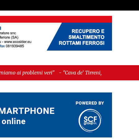
emi veri"
-
"Cava de' Tirreni, quando la burocrazia