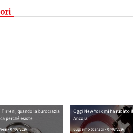
tori
 Tirreni, quando la burocrazia
Oggi New York mi ha rubato il
ca perché esiste
Ancora
ierri
-
07/08/2026
Guglielmo Scarlato
-
07/08/2026