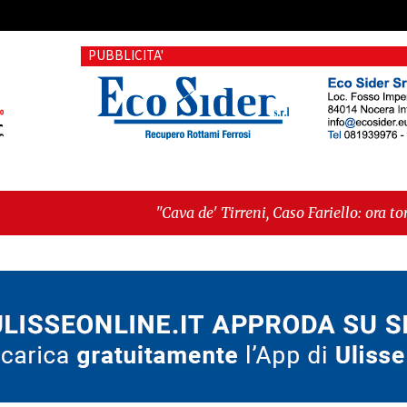
PUBBLICITA'
"Cava de' Tirreni, Caso Fariello: ora torniamo ai probl
dimentica perché esiste"