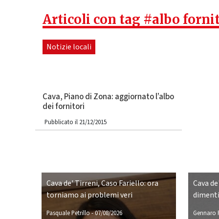
Articoli con tag #albo forni
Notizie locali
Cava, Piano di Zona: aggiornato l’albo
dei fornitori
Pubblicato il 21/12/2015
Cava de' Tirreni, Caso Fariello: ora
Cava de'
torniamo ai problemi veri
dimenti
Pasquale Petrillo
-
07/08/2026
Gennaro P