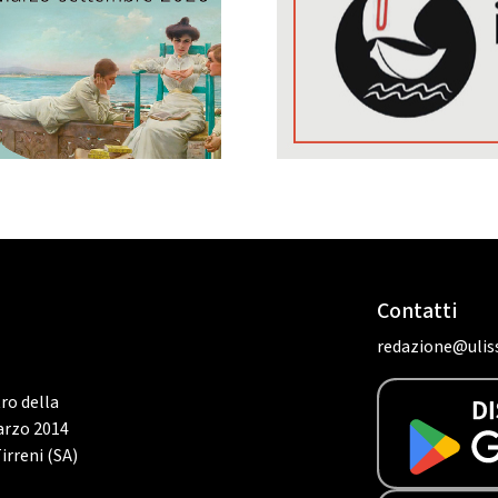
Contatti
redazione@uliss
tro della
marzo 2014
irreni (SA)