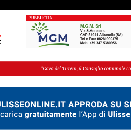
PUBBLICITA'
"Cava de' Tirreni, il Consiglio comunale conferma Sara Far
voto"
-
"Vietri sul Mare, giornata storica: la ceramica a