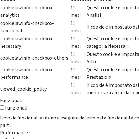
cookielawinfo-checkbox-
11
Questo cookie è impostat
analytics
mesi
Analisi
cookielawinfo-checkbox-
11
Il cookie è impostato dal
functional
mesi
cookielawinfo-checkbox-
11
Questo cookie è impostat
necessary
mesi
categoria Necessari.
11
Questo cookie è impostat
cookielawinfo-checkbox-others
mesi
Altro.
cookielawinfo-checkbox-
11
Questo cookie è impostat
performance
mesi
Prestazioni
11
Il cookie è impostato da
viewed_cookie_policy
mesi
memorizza alcun dato p
Funzionali
Funzionali
I cookie funzionali aiutano a eseguire determinate funzionalità co
parti.
Performance