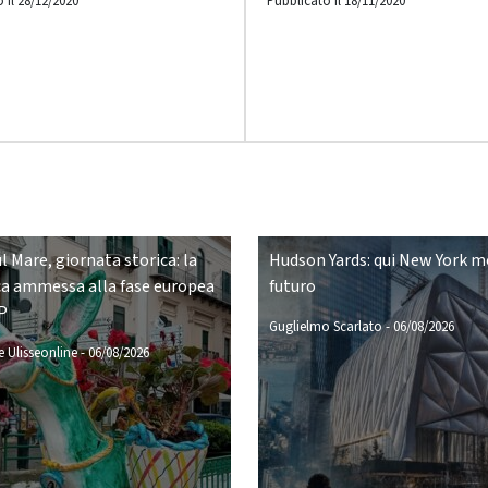
 il 28/12/2020
Pubblicato il 18/11/2020
ul Mare, giornata storica: la
Hudson Yards: qui New York mo
a ammessa alla fase europea
futuro
P
Guglielmo Scarlato
-
06/08/2026
 Ulisseonline
-
06/08/2026