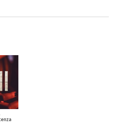
l
cenza