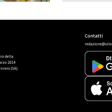
Contatti
redazione@uliss
tro della
marzo 2014
irreni (SA)