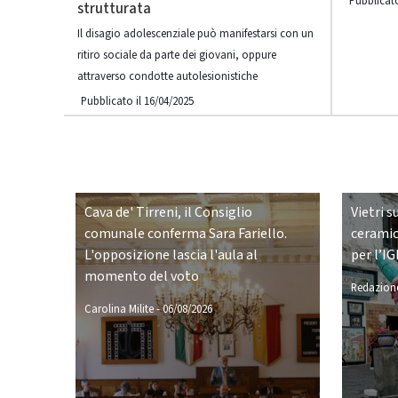
Pubblicato
strutturata
Il disagio adolescenziale può manifestarsi con un
ritiro sociale da parte dei giovani, oppure
attraverso condotte autolesionistiche
Pubblicato il 16/04/2025
Cava de' Tirreni, il Consiglio
Vietri s
comunale conferma Sara Fariello.
ceramic
L'opposizione lascia l'aula al
per l’IG
momento del voto
Redazione
Carolina Milite
-
06/08/2026