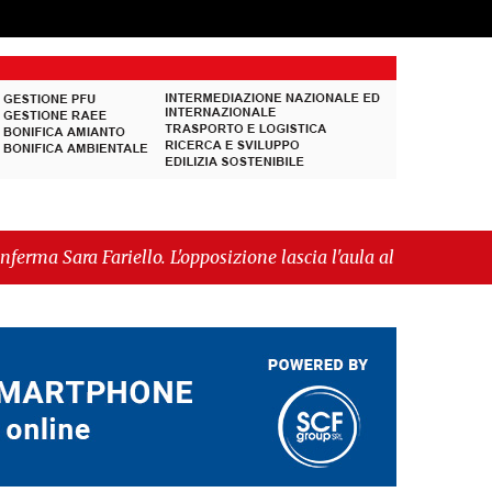
iello. L'opposizione lascia l'aula al momento del
mmessa alla fase europea per l’IGP"