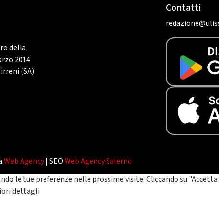
Contatti
redazione@uliss
tro della
marzo 2014
irreni (SA)
da
Web Agency
| SEO
Web Agency Salerno
ando le tue preferenze nelle prossime visite. Cliccando su "Accetta 
ori dettagli