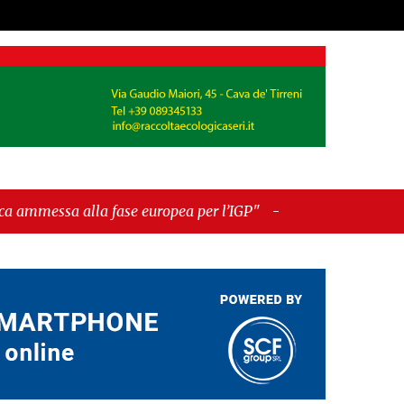
fase europea per l’IGP"
-
"Hudson Yards: qui New