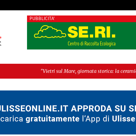
PUBBLICITA'
"Vietri sul Mare, giornata storica: la ceramica ammessa alla 
York morde il futuro"