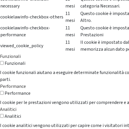
necessary
mesi
categoria Necessari.
11
Questo cookie è impostat
cookielawinfo-checkbox-others
mesi
Altro.
cookielawinfo-checkbox-
11
Questo cookie è impostat
performance
mesi
Prestazioni
11
Il cookie è impostato da
viewed_cookie_policy
mesi
memorizza alcun dato p
Funzionali
Funzionali
I cookie funzionali aiutano a eseguire determinate funzionalità co
parti.
Performance
Performance
I cookie per le prestazioni vengono utilizzati per comprendere e an
Analitici
Analitici
I cookie analitici vengono utilizzati per capire come i visitatori i