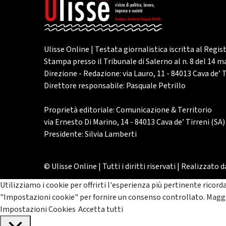
Ulisse Online | Testata giornalistica iscritta al Regis
Stampa presso il Tribunale di Salerno al n. 8 del 14 
Direzione - Redazione: via Lauro, 11 - 84013 Cava de’ T
Direttore responsabile: Pasquale Petrillo
Proprietà editoriale: Comunicazione & Territorio
via Ernesto Di Marino, 14 - 84013 Cava de’ Tirreni (SA)
Presidente: Silvia Lamberti
© Ulisse Online | Tutti i diritti riservati | Realizzato 
Utilizziamo i cookie per offrirti l'esperienza più pertinente ricord
"Impostazioni cookie" per fornire un consenso controllato.
Maggi
Impostazioni Cookies
Accetta tutti