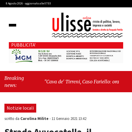
8 Agosto 2026 - aggiornato alle 07:03
PUBBLICITA'
Breaking
"Cava de' Tirreni, Caso Fariello: ora torniamo ai
news:
problemi veri"
-
"Cava de' Tirreni, quando la
burocrazia dimentica perché esiste"
Notizie locali
Carolina Milite
scritto da
-
11 Gennaio 2021 13:42