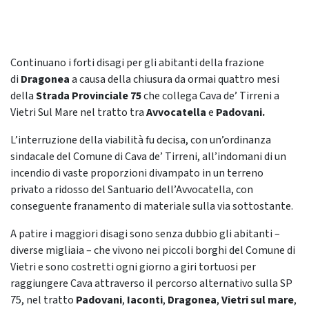
Continuano i forti disagi per gli abitanti della frazione
di
Dragonea
a causa della chiusura da ormai quattro mesi
della
Strada Provinciale 75
che collega Cava de’ Tirreni a
Vietri Sul Mare nel tratto tra
Avvocatella
e
Padovani.
L’interruzione della viabilità fu decisa, con un’ordinanza
sindacale del Comune di Cava de’ Tirreni, all’indomani di un
incendio di vaste proporzioni divampato in un terreno
privato a ridosso del Santuario dell’Avvocatella, con
conseguente franamento di materiale sulla via sottostante.
A patire i maggiori disagi sono senza dubbio gli abitanti –
diverse migliaia – che vivono nei piccoli borghi del Comune di
Vietri e sono costretti ogni giorno a giri tortuosi per
raggiungere Cava attraverso il percorso alternativo sulla SP
75, nel tratto
Padovani
,
Iaconti
,
Dragonea
,
Vietri sul mare
,