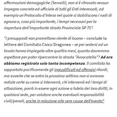
affermazioni demagogiche (Servalli), non si è ritrovato nessun
impegno concreto ed ufficiale di tutti gli Enti interessati, ad
esempio un Protocollo d’Intesa nel quale si stabiliscono i ruoli di
ognuno e, cosa più importante, i tempi necessari per la
riapertura dell’importante strada Provinciale SP 75”.
“I presupposti non promettono niente di buono
– conclude la
lettere del Comitato Civico Dragonea –
se per sedersi ad un
tavolo hanno impiegato oltre quattro mesi, quanto dovremmo
aspettare per poter ripercorrere la strada “Avvocatella”?
A
d ora
abbiamo registrato solo tanta incompetenza
. Il comitato ha
sopportato pacificamente gli
ingiustificati ed offensivi
ritardi,
ma avverte che se entro la prossima settima non si avranno
notizie certe su come si interverrà, chi interverrà ed i tempi di
attuazione, porrà in essere ogni azione a tutela dei loro diritti, in
qualsiasi sede, per valutare anche eventuali responsabilità
civili/penali,
anche in relazione alle vere cause dell’evento”
.