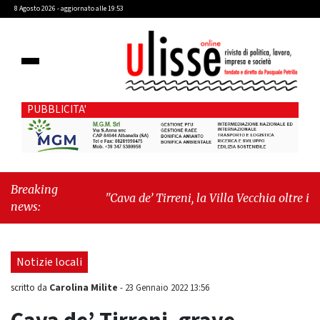
8 Agosto 2026 - aggiornato alle 19:53
PUBBLICITA'
Breaking
"Cava de’ Tirreni, la Villa Vecchia oltre i vandali:
news:
il vero nodo è il senso di comunità"
-
"Cava de’
Tirreni, La Fratellanza sull'ultima seduta
consiliare: “Serve chiarezza!”"
Notizie locali
Carolina Milite
scritto da
-
23 Gennaio 2022 13:56