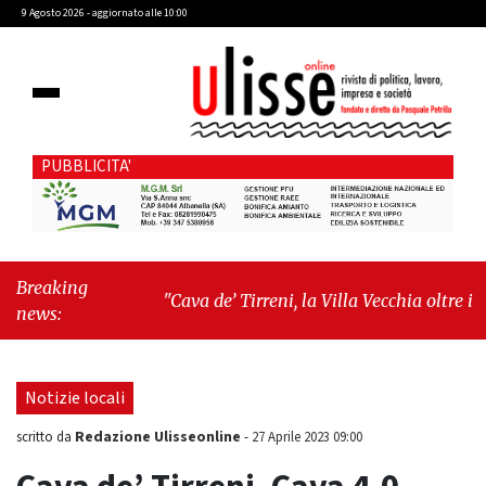
9 Agosto 2026 - aggiornato alle 10:00
PUBBLICITA'
Breaking
"Cava de’ Tirreni, la Villa Vecchia oltre i
news:
vandali: il vero nodo è il senso di comunità"
-
"Cava de’ Tirreni, La Fratellanza sull'ultima
seduta consiliare: “Serve chiarezza!”"
Notizie locali
Redazione Ulisseonline
scritto da
-
27 Aprile 2023 09:00