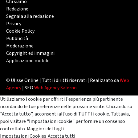
Chi siamo
Redazione
Segnala alla redazione
Privacy
Cookie Policy
Pubblicità
Moderazione
Copyright ed immagini
Applicazione mobile
© Ulisse Online | Tutti i diritti riservati | Realizzato da
Web
Agency
| SEO
Web Agency Salerno
Utilizziamo i cookie per offrirti l'esperienza più pertinente
ricordando le tue preferenze nelle prossime visite. Cliccando su
"Accetta tutto", acconsenti all'uso di TUTTI i cookie. Tuttavia,
puoi visitare "Impostazioni cookie" per fornire un consenso
controllato.
Maggiori dettagli
Impostazioni Cookies
Accetta tutti