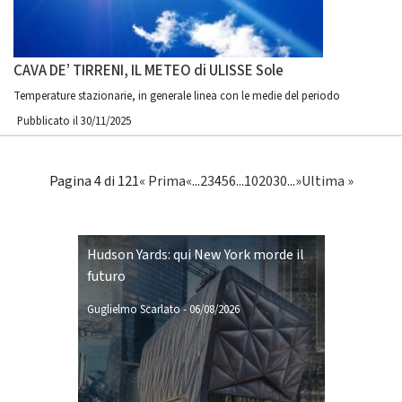
CAVA DE’ TIRRENI, IL METEO di ULISSE Sole
Temperature stazionarie, in generale linea con le medie del periodo
Pubblicato il 30/11/2025
Pagina 4 di 121
« Prima
«
...
2
3
4
5
6
...
10
20
30
...
»
Ultima »
Hudson Yards: qui New York morde il
futuro
Guglielmo Scarlato
-
06/08/2026