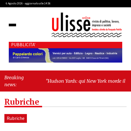
6 Agosto 2026 - aggiornato alle 14:56
PUBBLICITA'
Breaking
"Hudson Yards: qui New York morde il futuro"
-
news:
"Quando la politica diventa autobiografia"
Rubriche
Rubriche