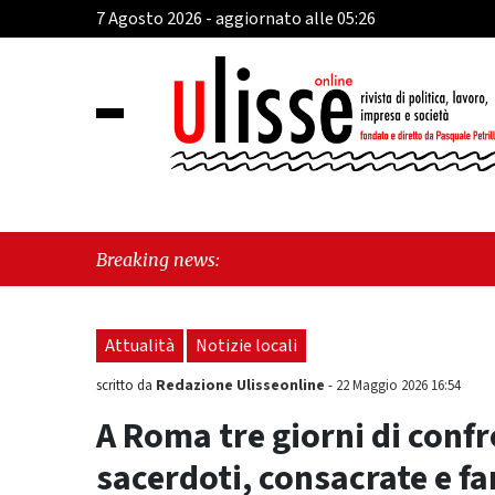
7 Agosto 2026 - aggiornato alle 05:26
"Cava de
Breaking news:
sul Mare
Attualità
Notizie locali
Redazione Ulisseonline
scritto da
-
22 Maggio 2026 16:54
A Roma tre giorni di confr
sacerdoti, consacrate e fa