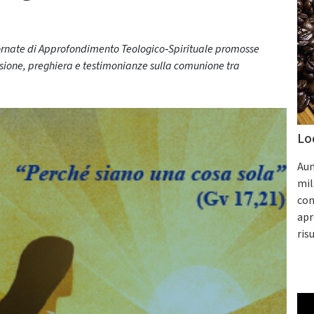
Giornate di Approfondimento Teologico‑Spirituale promosse
ssione, preghiera e testimonianze sulla comunione tra
Lo
Aum
mil
con
apr
ris