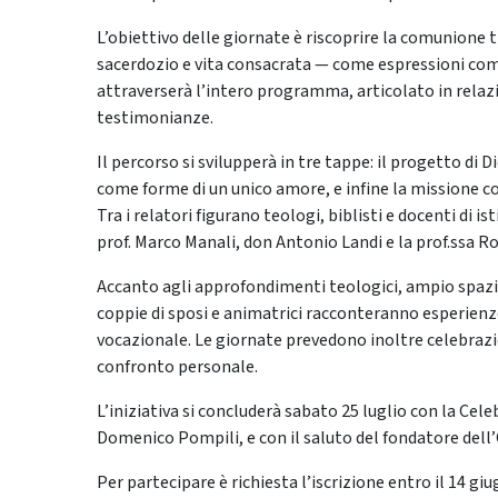
L’obiettivo delle giornate è riscoprire la comunione 
sacerdozio e vita consacrata — come espressioni com
attraverserà l’intero programma, articolato in relaz
testimonianze.
Il percorso si svilupperà in tre tappe: il progetto di 
come forme di un unico amore, e infine la missione c
Tra i relatori figurano teologi, biblisti e docenti di ist
prof. Marco Manali, don Antonio Landi e la prof.ssa Ro
Accanto agli approfondimenti teologici, ampio spazio
coppie di sposi e animatrici racconteranno esperien
vocazionale. Le giornate prevedono inoltre celebrazio
confronto personale.
L’iniziativa si concluderà sabato 25 luglio con la Cel
Domenico Pompili, e con il saluto del fondatore dell
Per partecipare è richiesta l’iscrizione entro il 14 g