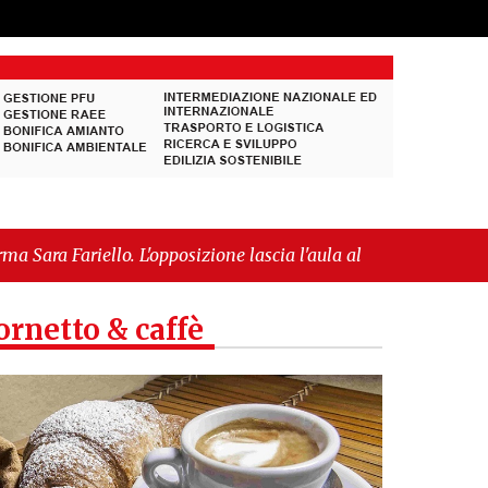
sizione lascia l'aula al momento del voto"
-
"Vietri
l’IGP"
ornetto & caffè