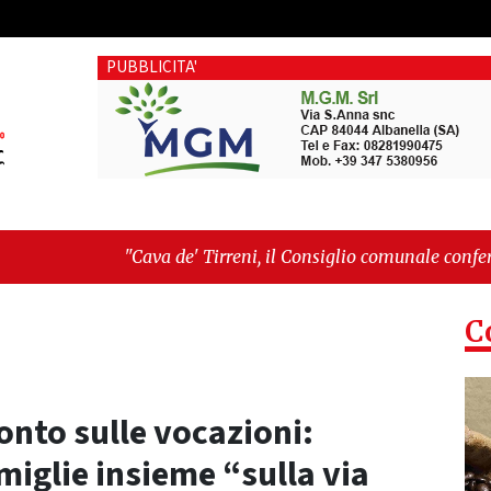
PUBBLICITA'
' Tirreni, il Consiglio comunale conferma Sara Fariello. L'oppo
, giornata storica: la ceramica ammessa alla fase europea per 
C
onto sulle vocazioni:
miglie insieme “sulla via