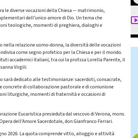
tra le diverse vocazioni della Chiesa — matrimonio,
plementari dell’unico amore di Dio. Un tema che
ioni teologiche, momenti di preghiera, dialoghi e
Dio nella relazione uomo‑donna, la diversità delle vocazioni
ondivisa come segno profetico per la Chiesa e per il mondo.
ituti accademici italiani, tra cui la prof.ssa Lorella Parente, il
sanna Virgili.
 sarà dedicato alle testimonianze: sacerdoti, consacrate,
ze concrete di collaborazione pastorale e di comunione
ni liturgiche, momenti di fraternità e occasioni di
ebrazione Eucaristica presieduta dal vescovo di Verona, mons.
’Opera dell’Amore Sacerdotale, don Gianfranco Ferrari.
iugno 2026. La quota comprende vitto, alloggio e attività