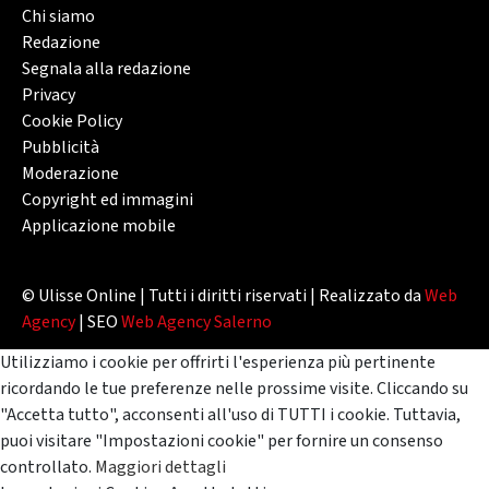
Chi siamo
Redazione
Segnala alla redazione
Privacy
Cookie Policy
Pubblicità
Moderazione
Copyright ed immagini
Applicazione mobile
© Ulisse Online | Tutti i diritti riservati | Realizzato da
Web
Agency
| SEO
Web Agency Salerno
Utilizziamo i cookie per offrirti l'esperienza più pertinente
ricordando le tue preferenze nelle prossime visite. Cliccando su
"Accetta tutto", acconsenti all'uso di TUTTI i cookie. Tuttavia,
puoi visitare "Impostazioni cookie" per fornire un consenso
controllato.
Maggiori dettagli