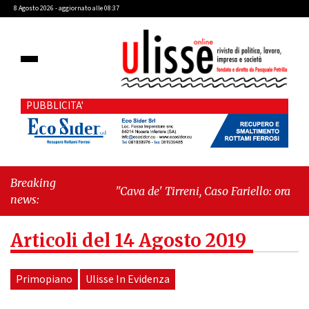
8 Agosto 2026 - aggiornato alle 08:37
PUBBLICITA'
Breaking
"Cava de' Tirreni, Caso Fariello: ora torniamo
news:
ai problemi veri"
-
"Cava de' Tirreni, quando
la burocrazia dimentica perché esiste"
Articoli del 14 Agosto 2019
Primopiano
Ulisse In Evidenza