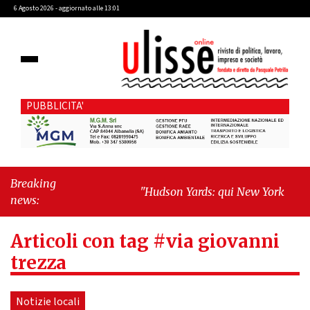
6 Agosto 2026 - aggiornato alle 13:01
PUBBLICITA'
Breaking
"Hudson Yards: qui New York morde il
news:
futuro"
-
"Quando la politica diventa
autobiografia"
Articoli con tag #via giovanni
trezza
Notizie locali