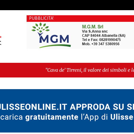
PUBBLICITA'
"Cava de’ Tirreni, il valore dei simboli e la responsabilità del
morte cardiaca: il progetto del dottor Colangelo che porta la