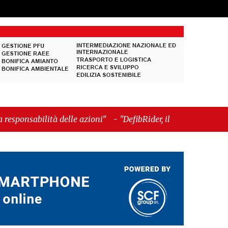
le azioni"
-
"DefibRider, il motociclista che sfida la
 cardioprotezione tra la gente"