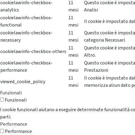
cookielawinfo-checkbox-
11
Questo cookie è impostat
analytics
mesi
Analisi
cookielawinfo-checkbox-
11
Il cookie è impostato dal
functional
mesi
cookielawinfo-checkbox-
11
Questo cookie è impostat
necessary
mesi
categoria Necessari.
11
Questo cookie è impostat
cookielawinfo-checkbox-others
mesi
Altro.
cookielawinfo-checkbox-
11
Questo cookie è impostat
performance
mesi
Prestazioni
11
Il cookie è impostato da
viewed_cookie_policy
mesi
memorizza alcun dato p
Funzionali
Funzionali
I cookie funzionali aiutano a eseguire determinate funzionalità co
parti.
Performance
Performance