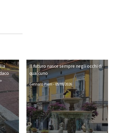
lla
Il futuro nasce sempre negli occhi di
ndaco
qualcuno
»
Gennaro Pierri
-
05/08/2026