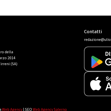
Contatti
redazione@uliss
tro della
marzo 2014
irreni (SA)
da
Web Agency
| SEO
Web Agency Salerno