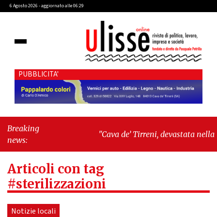
6 Agosto 2026 - aggiornato alle 06:29
PUBBLICITA'
Breaking
"Cava de’ Tirreni, devastata nella
news:
notte la Villa comunale. Il sindaco
Giordano: «Non ci fermeremo»"
-
Articoli con tag
"Italia sospesa tra identità, fragilità
sociali e pressioni economiche"
#sterilizzazioni
Notizie locali