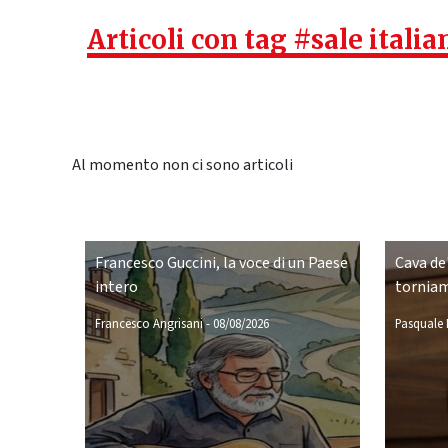
Articoli con tag #sale italia
Al momento non ci sono articoli
Francesco Guccini, la voce di un Paese
Cava de'
intero
torniam
Francesco Angrisani
-
08/08/2026
Pasquale P