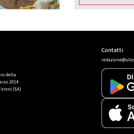
Contatti
redazione@uliss
tro della
marzo 2014
irreni (SA)