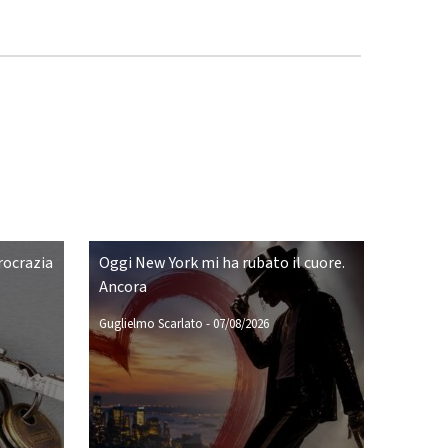
rocrazia
Oggi New York mi ha rubato il cuore.
Ancora
Guglielmo Scarlato
-
07/08/2026