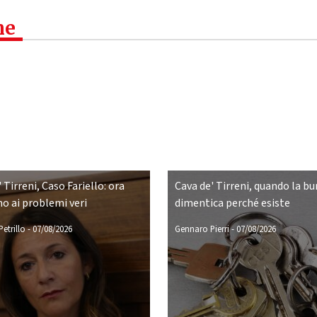
ne
 Tirreni, Caso Fariello: ora
Cava de' Tirreni, quando la bu
o ai problemi veri
dimentica perché esiste
etrillo
-
07/08/2026
Gennaro Pierri
-
07/08/2026