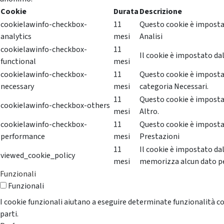
Cookie
Durata
Descrizione
cookielawinfo-checkbox-
11
Questo cookie è impostat
analytics
mesi
Analisi
cookielawinfo-checkbox-
11
Il cookie è impostato dal
functional
mesi
cookielawinfo-checkbox-
11
Questo cookie è impostat
necessary
mesi
categoria Necessari.
11
Questo cookie è impostat
cookielawinfo-checkbox-others
mesi
Altro.
cookielawinfo-checkbox-
11
Questo cookie è impostat
performance
mesi
Prestazioni
11
Il cookie è impostato da
viewed_cookie_policy
mesi
memorizza alcun dato p
Funzionali
Funzionali
I cookie funzionali aiutano a eseguire determinate funzionalità co
parti.