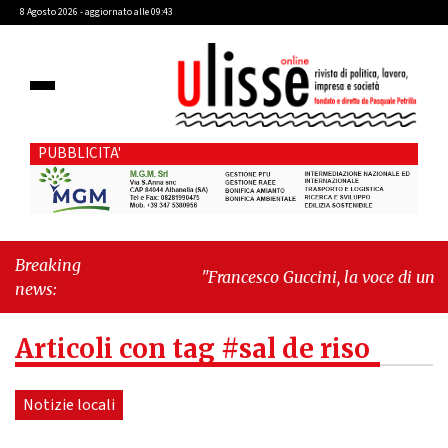
8 Agosto 2026 - aggiornato alle 09:43
PUBBLICITA'
Breaking
"Francesco Guccini, la voce di un
news:
Paese intero"
-
"Terrorista baby"
Articoli con tag #sal de riso
Notizie locali