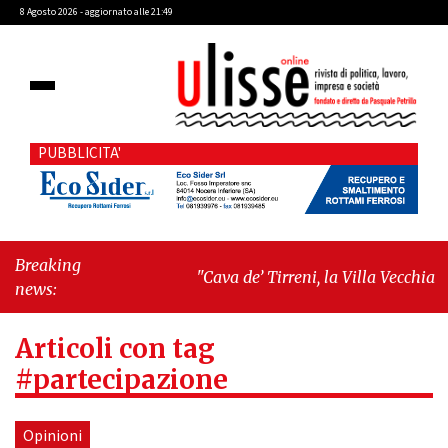
8 Agosto 2026 - aggiornato alle 21:49
PUBBLICITA'
Breaking
"Cava de’ Tirreni, la Villa Vecchia oltre i
news:
vandali: il vero nodo è il senso di
comunità"
-
"Cava de’ Tirreni, La
Articoli con tag
Fratellanza sull'ultima seduta
consiliare: “Serve chiarezza!”"
#partecipazione
Opinioni