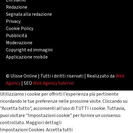
Chi siamo
Redazione
Segnala alla redazione
Privacy
Cookie Policy
Pubblicità
Moderazione
Copyright ed immagini
Applicazione mobile
© Ulisse Online | Tutti i diritti riservati | Realizzato da
Web
Agency
| SEO
Web Agency Salerno
Utilizziamo i cookie per offrirti l'esperienza più pertinente
ricordando le tue preferenze nelle prossime visite. Cliccando su
"Accetta tutto", acconsenti all'uso di TUTTI i cookie. Tuttavia,
puoi visitare "Impostazioni cookie" per fornire un consenso
controllato.
Maggiori dettagli
Impostazioni Cookies
Accetta tutti