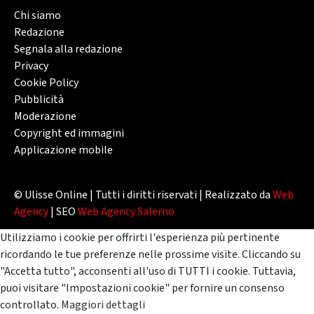
Chi siamo
Redazione
Segnala alla redazione
Privacy
Cookie Policy
Pubblicità
Moderazione
Copyright ed immagini
Applicazione mobile
© Ulisse Online | Tutti i diritti riservati | Realizzato da
Web
Agency
| SEO
Web Agency Salerno
Utilizziamo i cookie per offrirti l'esperienza più pertinente
ricordando le tue preferenze nelle prossime visite. Cliccando su
"Accetta tutto", acconsenti all'uso di TUTTI i cookie. Tuttavia,
puoi visitare "Impostazioni cookie" per fornire un consenso
controllato.
Maggiori dettagli