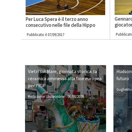
Gennaro
Per Luca Spera è il terzo anno
giocato
consecutivo nelle file della Hippo
Pubblicato
Pubblicato il 07/09/2017
Vietri sul Mare, giornata storica: la
Hudson 
ceramica ammessa alla fase europea
futuro
per l’IGP
Guglielmo
Redazione Ulisseonline
-
06/08/2026