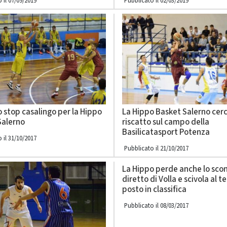
 il 07/09/2019
Pubblicato il 02/03/2019
 stop casalingo per la Hippo
La Hippo Basket Salerno cerca
Salerno
riscatto sul campo della
Basilicatasport Potenza
 il 31/10/2017
Pubblicato il 21/10/2017
La Hippo perde anche lo sco
diretto di Volla e scivola al t
posto in classifica
Pubblicato il 08/03/2017