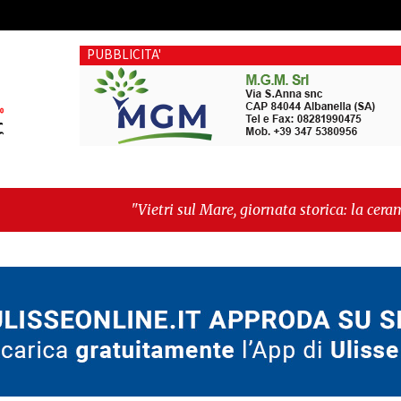
PUBBLICITA'
i sul Mare, giornata storica: la ceramica ammessa alla fase eu
il futuro"