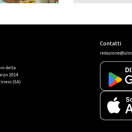
Contatti
redazione@uliss
tro della
marzo 2014
irreni (SA)