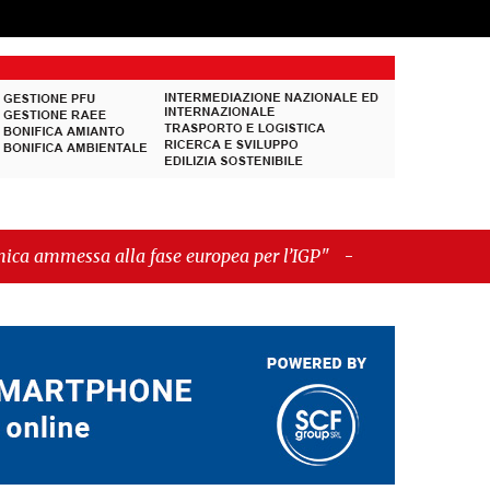
ropea per l’IGP"
-
"Hudson Yards: qui New York