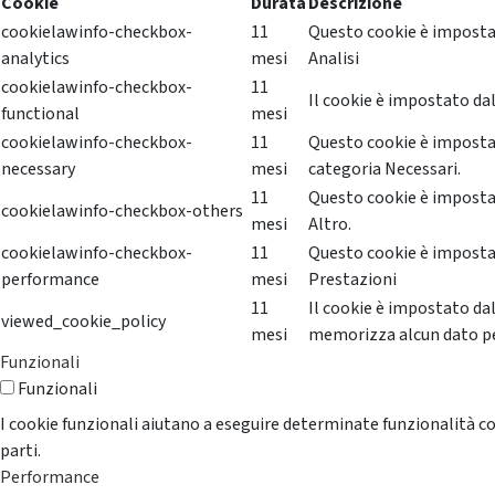
Cookie
Durata
Descrizione
cookielawinfo-checkbox-
11
Questo cookie è impostat
analytics
mesi
Analisi
cookielawinfo-checkbox-
11
Il cookie è impostato dal
functional
mesi
cookielawinfo-checkbox-
11
Questo cookie è impostat
necessary
mesi
categoria Necessari.
11
Questo cookie è impostat
cookielawinfo-checkbox-others
mesi
Altro.
cookielawinfo-checkbox-
11
Questo cookie è impostat
performance
mesi
Prestazioni
11
Il cookie è impostato da
viewed_cookie_policy
mesi
memorizza alcun dato p
Funzionali
Funzionali
I cookie funzionali aiutano a eseguire determinate funzionalità co
parti.
Performance