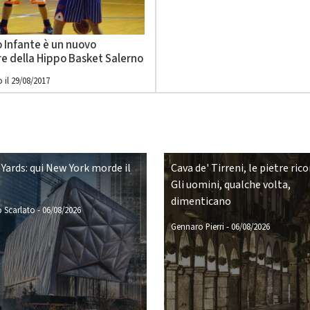
 Infante è un nuovo
re della Hippo Basket Salerno
 il 29/08/2017
Yards: qui New York morde il
Cava de' Tirreni, le pietre ric
Gli uomini, qualche volta,
dimenticano
 Scarlato
-
06/08/2026
Gennaro Pierri
-
06/08/2026