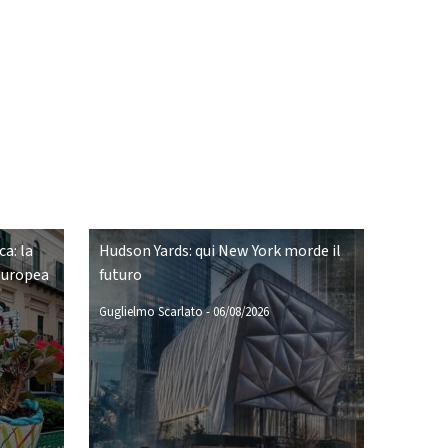
ca: la
Hudson Yards: qui New York morde il
europea
futuro
Guglielmo Scarlato
-
06/08/2026