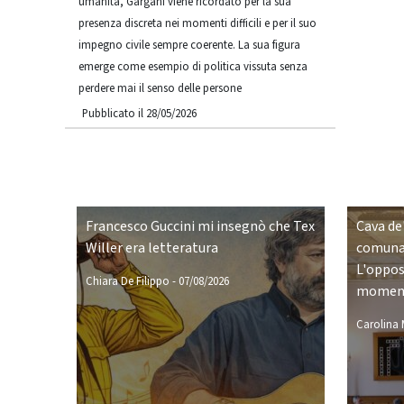
umanità, Gargani viene ricordato per la sua
presenza discreta nei momenti difficili e per il suo
impegno civile sempre coerente. La sua figura
emerge come esempio di politica vissuta senza
perdere mai il senso delle persone
Pubblicato il 28/05/2026
Francesco Guccini mi insegnò che Tex
Cava de'
Willer era letteratura
comunal
L'opposi
Chiara De Filippo
-
07/08/2026
moment
Carolina M