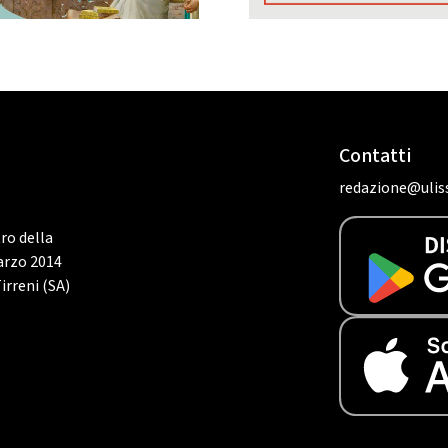
Contatti
redazione@uliss
tro della
marzo 2014
irreni (SA)