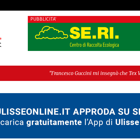
PUBBLICITA'
"Francesco Guccini mi insegnò che Tex Willer era letteratu
conferma Sara Fariello. L'opposizione lascia l'aula al mom