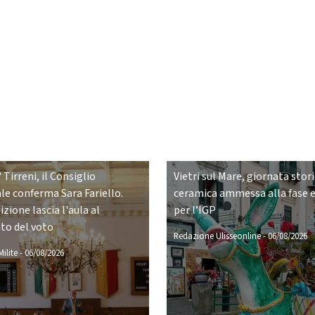
 Tirreni, il Consiglio
Vietri sul Mare, giornata stori
e conferma Sara Fariello.
ceramica ammessa alla fase 
zione lascia l'aula al
per l’IGP
o del voto
Redazione Ulisseonline
-
06/08/2026
ilite
-
06/08/2026