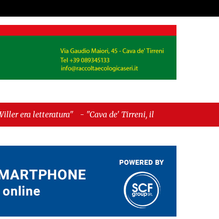
ra"
-
"Cava de' Tirreni, il Consiglio comunale
ento del voto"