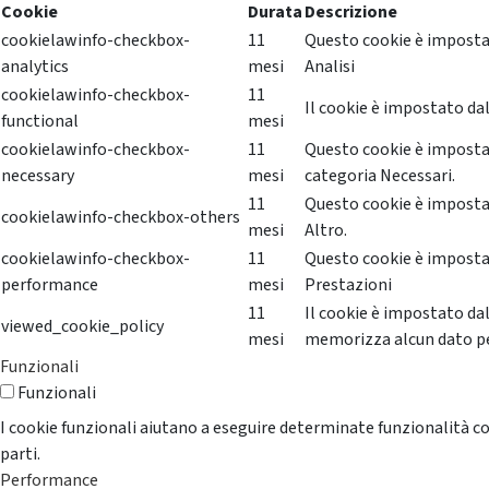
Cookie
Durata
Descrizione
cookielawinfo-checkbox-
11
Questo cookie è impostat
analytics
mesi
Analisi
cookielawinfo-checkbox-
11
Il cookie è impostato dal
functional
mesi
cookielawinfo-checkbox-
11
Questo cookie è impostat
necessary
mesi
categoria Necessari.
11
Questo cookie è impostat
cookielawinfo-checkbox-others
mesi
Altro.
cookielawinfo-checkbox-
11
Questo cookie è impostat
performance
mesi
Prestazioni
11
Il cookie è impostato da
viewed_cookie_policy
mesi
memorizza alcun dato p
Funzionali
Funzionali
I cookie funzionali aiutano a eseguire determinate funzionalità co
parti.
Performance