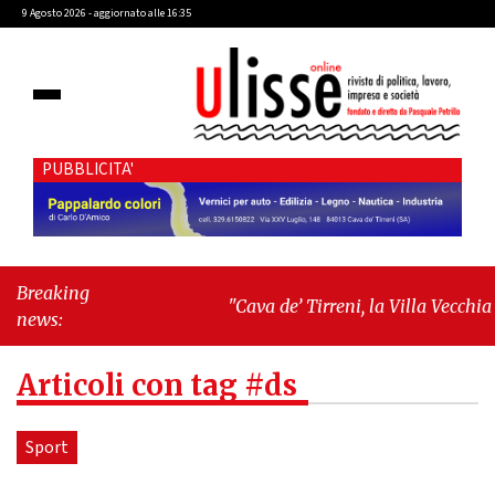
9 Agosto 2026 - aggiornato alle 16:35
PUBBLICITA'
Breaking
"Cava de’ Tirreni, la Villa Vecchia
news:
oltre i vandali: il vero nodo è il
senso di comunità"
-
"Cava de’
Articoli con tag #ds
Tirreni, La Fratellanza sull'ultima
seduta consiliare: “Serve
chiarezza!”"
Sport