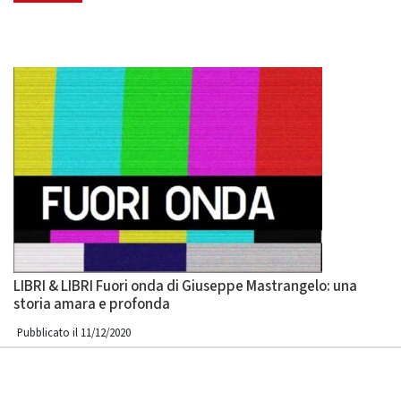
veri"
"Cava
Tirren
quand
buroc
dimen
perch
esiste
LIBRI & LIBRI Fuori onda di Giuseppe Mastrangelo: una
storia amara e profonda
Pubblicato il 11/12/2020