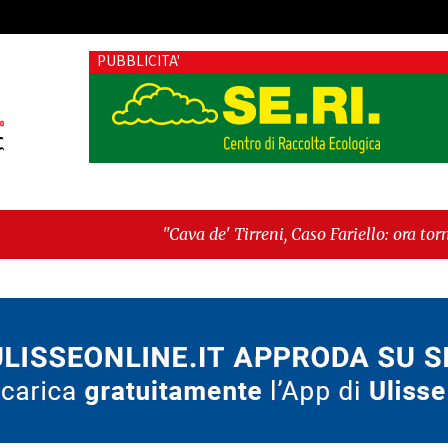
PUBBLICITA'
"Cava de' Tirreni, Caso Fariello: ora torniamo ai problemi
dimentica perché esiste"