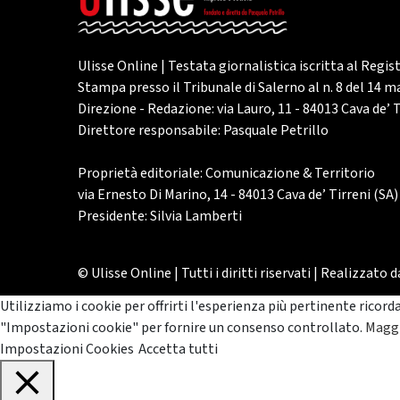
Ulisse Online | Testata giornalistica iscritta al Regis
Stampa presso il Tribunale di Salerno al n. 8 del 14 
Direzione - Redazione: via Lauro, 11 - 84013 Cava de’ T
Direttore responsabile: Pasquale Petrillo
Proprietà editoriale: Comunicazione & Territorio
via Ernesto Di Marino, 14 - 84013 Cava de’ Tirreni (SA)
Presidente: Silvia Lamberti
© Ulisse Online | Tutti i diritti riservati | Realizzato 
Utilizziamo i cookie per offrirti l'esperienza più pertinente ricord
"Impostazioni cookie" per fornire un consenso controllato.
Maggi
Impostazioni Cookies
Accetta tutti