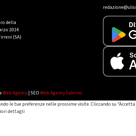
redazione@uliss
tro della
marzo 2014
irreni (SA)
da
Web Agency
| SEO
Web Agency Salerno
ando le tue preferenze nelle prossime visite. Cliccando su "Accetta 
ori dettagli