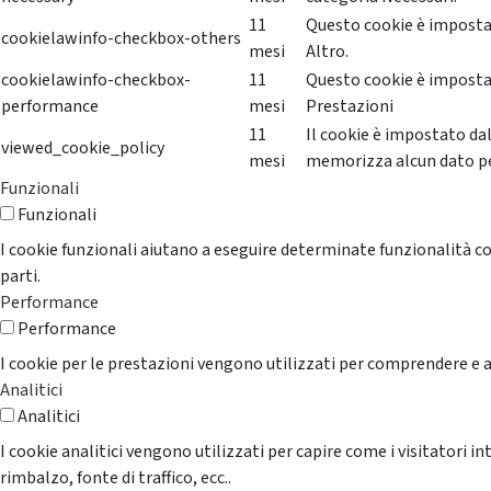
11
Questo cookie è impostat
cookielawinfo-checkbox-others
mesi
Altro.
cookielawinfo-checkbox-
11
Questo cookie è impostat
performance
mesi
Prestazioni
11
Il cookie è impostato da
viewed_cookie_policy
mesi
memorizza alcun dato p
Funzionali
Funzionali
I cookie funzionali aiutano a eseguire determinate funzionalità co
parti.
Performance
Performance
I cookie per le prestazioni vengono utilizzati per comprendere e an
Analitici
Analitici
I cookie analitici vengono utilizzati per capire come i visitatori i
rimbalzo, fonte di traffico, ecc..