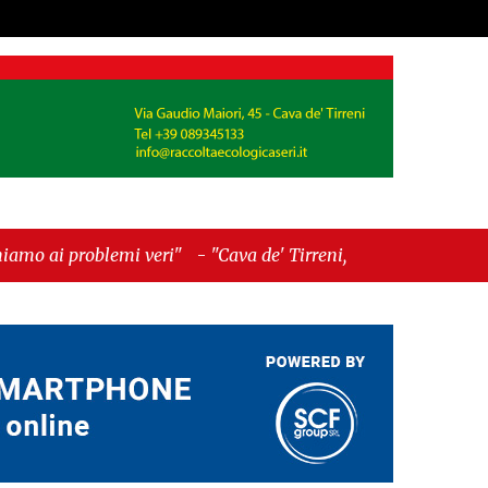
 veri"
-
"Cava de' Tirreni, quando la burocrazia