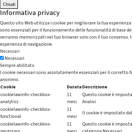
Chiudi
Informativa privacy
Questo sito Web utilizza i cookie per migliorare la tua esperienza
sono essenziali per il funzionamento delle funzionalità di base del
verranno memorizzati nel tuo browser solo con il tuo consenso. Hai 
esperienza di navigazione.
Necessari
Necessari
Sempre abilitato
I cookie necessari sono assolutamente essenziali per il corretto f
anonimo.
Cookie
Durata
Descrizione
cookielawinfo-checkbox-
11
Questo cookie è impostat
analytics
mesi
Analisi
cookielawinfo-checkbox-
11
Il cookie è impostato dal
functional
mesi
cookielawinfo-checkbox-
11
Questo cookie è impostat
necessary
mesi
categoria Necessari.