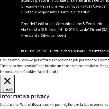
Stampa presso il Tribunale di Salerno al n. 8 del 14 
Direzione - Redazione: via Lauro, 11 - 84013 Cava de’ T
Direttore responsabile: Pasquale Petrillo
Proprietà editoriale: Comunicazione & Territorio
via Ernesto Di Marino, 14 - 84013 Cava de’ Tirreni (SA)
Presidente: Silvia Lamberti
© Ulisse Online | Tutti i diritti riservati | Realizzato 
Utilizziamo i cookie per offrirti l'esperienza più pertinente ricord
"Impostazioni cookie" per fornire un consenso controllato.
Maggi
Impostazioni Cookies
Accetta tutti
Chiudi
Informativa privacy
Questo sito Web utilizza i cookie per migliorare la tua esperienza