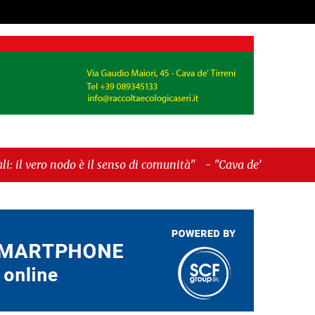
 il senso di comunità"
-
"Cava de’ Tirreni, La