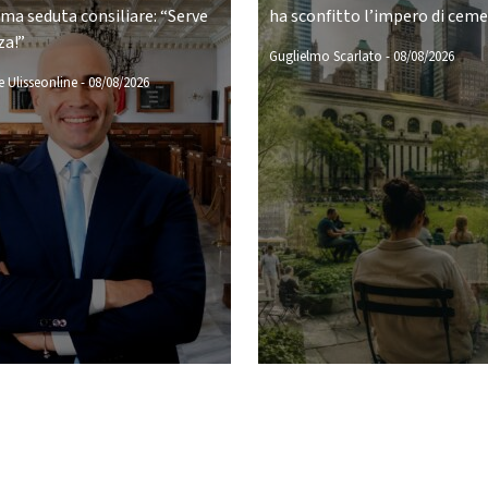
ima seduta consiliare: “Serve
ha sconfitto l’impero di cem
za!”
Guglielmo Scarlato
-
08/08/2026
 Ulisseonline
-
08/08/2026