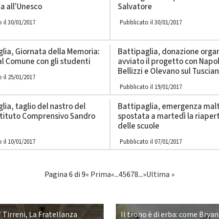
a all’Unesco
Salvatore
 il 30/01/2017
Pubblicato il 30/01/2017
lia, Giornata della Memoria:
Battipaglia, donazione organ
al Comune con gli studenti
avviato il progetto con Napol
Bellizzi e Olevano sul Tuscia
 il 25/01/2017
Pubblicato il 19/01/2017
lia, taglio del nastro del
Battipaglia, emergenza ma
stituto Comprensivo Sandro
spostata a martedì la riaper
delle scuole
 il 10/01/2017
Pubblicato il 07/01/2017
Pagina 6 di 9
« Prima
«
...
4
5
6
7
8
...
»
Ultima »
 Tirreni, La Fratellanza
Il trono è di erba: come Bryan