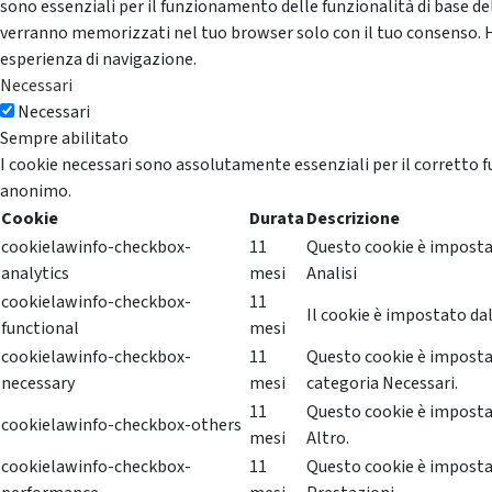
sono essenziali per il funzionamento delle funzionalità di base del
verranno memorizzati nel tuo browser solo con il tuo consenso. Hai 
esperienza di navigazione.
Necessari
Necessari
Sempre abilitato
I cookie necessari sono assolutamente essenziali per il corretto f
anonimo.
Cookie
Durata
Descrizione
cookielawinfo-checkbox-
11
Questo cookie è impostat
analytics
mesi
Analisi
cookielawinfo-checkbox-
11
Il cookie è impostato dal
functional
mesi
cookielawinfo-checkbox-
11
Questo cookie è impostat
necessary
mesi
categoria Necessari.
11
Questo cookie è impostat
cookielawinfo-checkbox-others
mesi
Altro.
cookielawinfo-checkbox-
11
Questo cookie è impostat