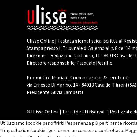
Ulisse Online | Testata giornalistica iscritta al Regis
Stampa presso il Tribunale di Salerno al n. 8 del 14 
Direzione - Redazione: via Lauro, 11 - 84013 Cava de’ T
Direttore responsabile: Pasquale Petrillo
Proprietà editoriale: Comunicazione & Territorio
via Ernesto Di Marino, 14 - 84013 Cava de’ Tirreni (SA)
Presidente: Silvia Lamberti
© Ulisse Online | Tutti i diritti riservati | Realizzato 
Utilizziamo i cookie per offrirti l'esperienza più pertinente ricord
"Impostazioni cookie" per fornire un consenso controllato.
Maggi