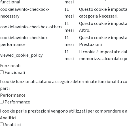
functional
mesi
cookielawinfo-checkbox-
11
Questo cookie è impostat
necessary
mesi
categoria Necessari.
11
Questo cookie è impostat
cookielawinfo-checkbox-others
mesi
Altro.
cookielawinfo-checkbox-
11
Questo cookie è impostat
performance
mesi
Prestazioni
11
Il cookie è impostato da
viewed_cookie_policy
mesi
memorizza alcun dato p
Funzionali
Funzionali
I cookie funzionali aiutano a eseguire determinate funzionalità co
parti.
Performance
Performance
I cookie per le prestazioni vengono utilizzati per comprendere e an
Analitici
Analitici