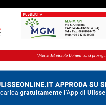
PUBBLICITA'
"Morte del piccolo Domenico: si proseguirà col processo p
vandali: il vero nodo è il senso di comunità"