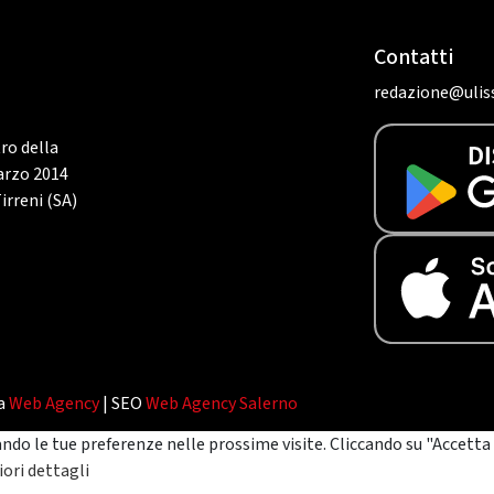
Contatti
redazione@uliss
tro della
marzo 2014
irreni (SA)
da
Web Agency
| SEO
Web Agency Salerno
ando le tue preferenze nelle prossime visite. Cliccando su "Accetta 
ori dettagli