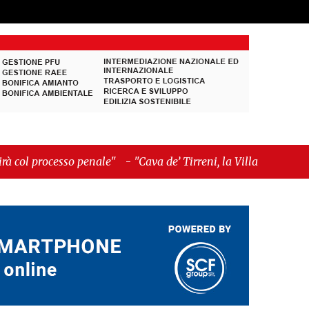
enale"
-
"Cava de’ Tirreni, la Villa Vecchia oltre i