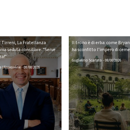
 Tirreni, La Fratellanza
Il trono è di erba: come Bryan
ima seduta consiliare: “Serve
ha sconfitto l’impero di cem
za!”
Guglielmo Scarlato
-
08/08/2026
 Ulisseonline
-
08/08/2026