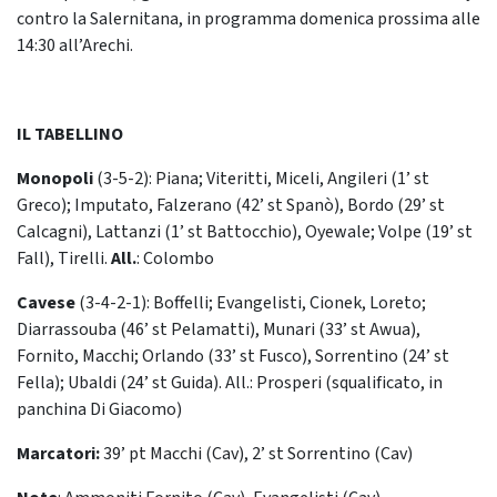
contro la Salernitana, in programma domenica prossima alle
14:30 all’Arechi.
IL TABELLINO
Monopoli
(3-5-2): Piana; Viteritti, Miceli, Angileri (1’ st
Greco); Imputato, Falzerano (42’ st Spanò), Bordo (29’ st
Calcagni), Lattanzi (1’ st Battocchio), Oyewale; Volpe (19’ st
Fall), Tirelli.
All.
: Colombo
Cavese
(3-4-2-1): Boffelli; Evangelisti, Cionek, Loreto;
Diarrassouba (46’ st Pelamatti), Munari (33’ st Awua),
Fornito, Macchi; Orlando (33’ st Fusco), Sorrentino (24’ st
Fella); Ubaldi (24’ st Guida). All.: Prosperi (squalificato, in
panchina Di Giacomo)
Marcatori:
39’ pt Macchi (Cav), 2’ st Sorrentino (Cav)