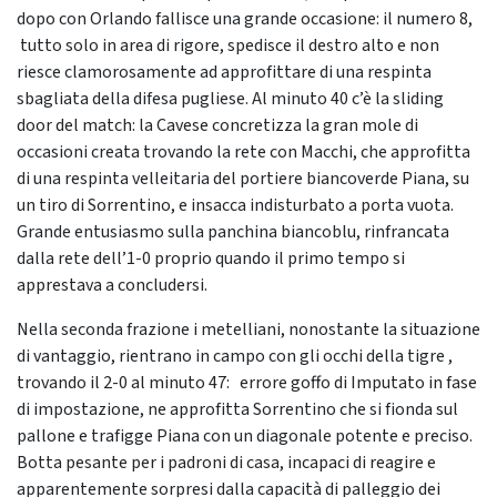
dopo con Orlando fallisce una grande occasione: il numero 8,
tutto solo in area di rigore, spedisce il destro alto e non
riesce clamorosamente ad approfittare di una respinta
sbagliata della difesa pugliese. Al minuto 40 c’è la sliding
door del match: la Cavese concretizza la gran mole di
occasioni creata trovando la rete con Macchi, che approfitta
di una respinta velleitaria del portiere biancoverde Piana, su
un tiro di Sorrentino, e insacca indisturbato a porta vuota.
Grande entusiasmo sulla panchina biancoblu, rinfrancata
dalla rete dell’1-0 proprio quando il primo tempo si
apprestava a concludersi.
Nella seconda frazione i metelliani, nonostante la situazione
di vantaggio, rientrano in campo con gli occhi della tigre ,
trovando il 2-0 al minuto 47: errore goffo di Imputato in fase
di impostazione, ne approfitta Sorrentino che si fionda sul
pallone e trafigge Piana con un diagonale potente e preciso.
Botta pesante per i padroni di casa, incapaci di reagire e
apparentemente sorpresi dalla capacità di palleggio dei