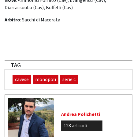
Note
: Ammoniti Fornito (Cav), Evangelisti (Cav),
Diarrassouba (Cav), Boffelli (Cav)
Arbitro
: Sacchi di Macerata
TAG
cavese
monopoli
serie c
Andrea Polichetti
128 articoli