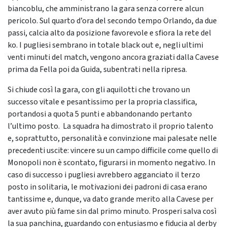
biancoblu, che amministrano la gara senza correre alcun
pericolo. Sul quarto d’ora del secondo tempo Orlando, da due
passi, calcia alto da posizione favorevole e sfiora la rete del
ko. I pugliesi sembrano in totale black out e, negli ultimi
venti minuti del match, vengono ancora graziati dalla Cavese
prima da Fella poi da Guida, subentrati nella ripresa.
Si chiude così la gara, con gli aquilotti che trovano un
successo vitale e pesantissimo per la propria classifica,
portandosi a quota 5 punti e abbandonando pertanto
l’ultimo posto. La squadra ha dimostrato il proprio talento
e, soprattutto, personalità e convinzione mai palesate nelle
precedenti uscite: vincere su un campo difficile come quello di
Monopoli non è scontato, figurarsi in momento negativo. In
caso di successo i pugliesi avrebbero agganciato il terzo
posto in solitaria, le motivazioni dei padroni di casa erano
tantissime e, dunque, va dato grande merito alla Cavese per
aver avuto più fame sin dal primo minuto. Prosperi salva così
la sua panchina, guardando con entusiasmo e fiducia al derby