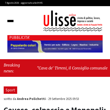
7 Agosto 2026 - aggiornato alle 04:45
PUBBLICITA'
Breaking
"Cava de' Tirreni, il Consiglio comunale
news:
conferma Sara Fariello. L'opposizione lascia
l'aula al momento del voto"
-
"Vietri sul
Mare, giornata storica: la ceramica ammessa
Sport
alla fase europea per l’IGP"
Andrea Polichetti
scritto da
-
29 Settembre 2025 09:53