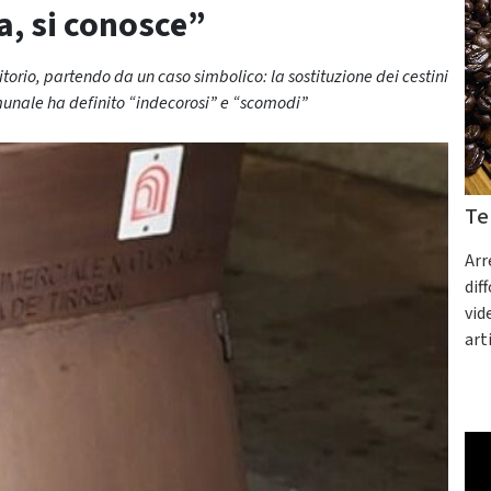
a, si conosce”
ritorio, partendo da un caso simbolico: la sostituzione dei cestini
munale ha definito “indecorosi” e “scomodi”
Te
Arr
dif
vid
art