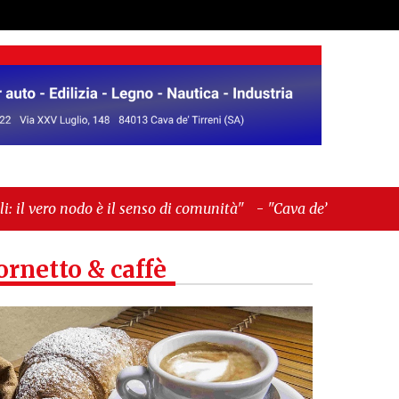
senso di comunità"
-
"Cava de’ Tirreni, La
ornetto & caffè