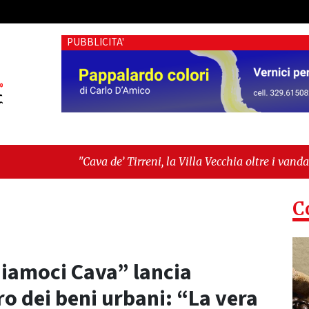
PUBBLICITA'
 de’ Tirreni, la Villa Vecchia oltre i vandali: il vero nodo è il 
llanza sull'ultima seduta consiliare: “Serve chiarezza!”"
C
diamoci Cava” lancia
ro dei beni urbani: “La vera