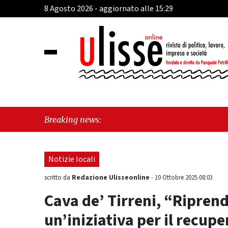
8 Agosto 2026 - aggiornato alle 15:29
"Cava
Breaking news:
Frate
Notizie locali
Redazione Ulisseonline
scritto da
-
10 Ottobre 2025 08:03
Cava de’ Tirreni, “Ripren
un’iniziativa per il recupe