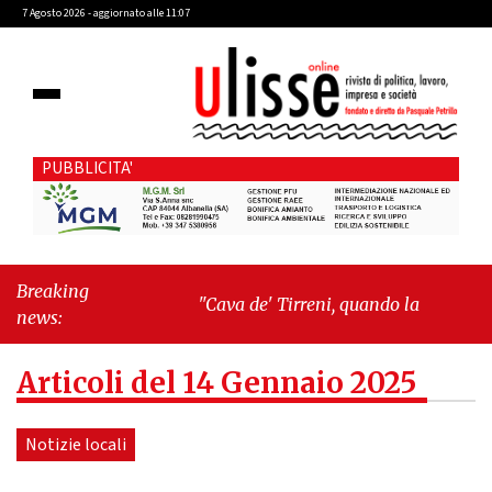
7 Agosto 2026 - aggiornato alle 11:07
PUBBLICITA'
Breaking
"Cava de' Tirreni, quando la burocrazia
news:
dimentica perché esiste"
-
"Oggi New
York mi ha rubato il cuore. Ancora"
Articoli del 14 Gennaio 2025
Notizie locali