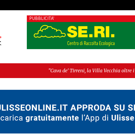
PUBBLICITA'
"Cava de’ Tirreni, la Villa Vecchia oltre i vandali: il vero
Fratellanza sull'ultima seduta consiliare: “Serve chiarezz