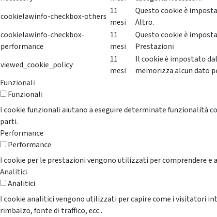
11
Questo cookie è impostat
cookielawinfo-checkbox-others
mesi
Altro.
cookielawinfo-checkbox-
11
Questo cookie è impostat
performance
mesi
Prestazioni
11
Il cookie è impostato da
viewed_cookie_policy
mesi
memorizza alcun dato p
Funzionali
Funzionali
I cookie funzionali aiutano a eseguire determinate funzionalità co
parti.
Performance
Performance
I cookie per le prestazioni vengono utilizzati per comprendere e an
Analitici
Analitici
I cookie analitici vengono utilizzati per capire come i visitatori i
rimbalzo, fonte di traffico, ecc..