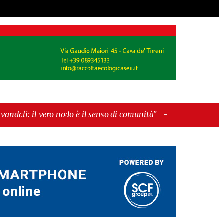
 nodo è il senso di comunità"
-
"Cava de’ Tirreni, La
a!”"