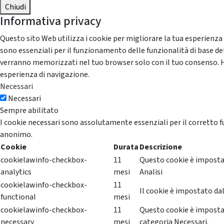
Chiudi
Informativa privacy
Questo sito Web utilizza i cookie per migliorare la tua esperienza
sono essenziali per il funzionamento delle funzionalità di base del
verranno memorizzati nel tuo browser solo con il tuo consenso. Hai 
esperienza di navigazione.
Necessari
Necessari
Sempre abilitato
I cookie necessari sono assolutamente essenziali per il corretto f
anonimo.
Cookie
Durata
Descrizione
cookielawinfo-checkbox-
11
Questo cookie è impostat
analytics
mesi
Analisi
cookielawinfo-checkbox-
11
Il cookie è impostato dal
functional
mesi
cookielawinfo-checkbox-
11
Questo cookie è impostat
necessary
mesi
categoria Necessari.