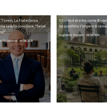
 Tirreni, La Fratellanza
Il trono è di erba: come Bryan
ima seduta consiliare: “Serve
ha sconfitto l’impero di cem
za!”
Guglielmo Scarlato
-
08/08/2026
 Ulisseonline
-
08/08/2026