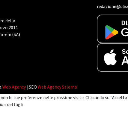
redazione@uliss
tro della
marzo 2014
irreni (SA)
da
Web Agency
| SEO
Web Agency Salerno
ando le tue preferenze nelle prossime visite. Cliccando su "Accetta 
ori dettagli