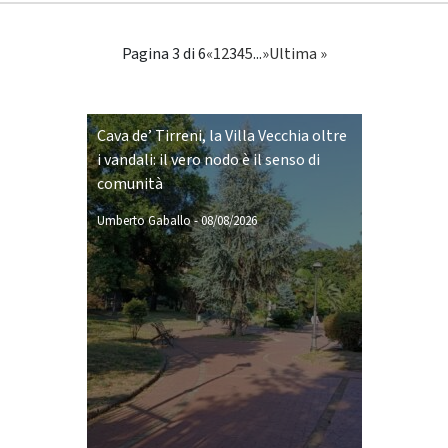
Pagina 3 di 6
«
1
2
3
4
5
...
»
Ultima »
Cava de’ Tirreni, la Villa Vecchia oltre
i vandali: il vero nodo è il senso di
comunità
Umberto Gaballo
-
08/08/2026