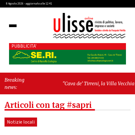
8 Agosto 2026 - aggiornato alle 12:41
PUBBLICITA'
Breaking
"Cava de’ Tirreni, la Villa Vecchia
news:
oltre i vandali: il vero nodo è il senso
di comunità"
-
"Cava de’ Tirreni, La
Articoli con tag #sapri
Fratellanza sull'ultima seduta
consiliare: “Serve chiarezza!”"
Notizie locali