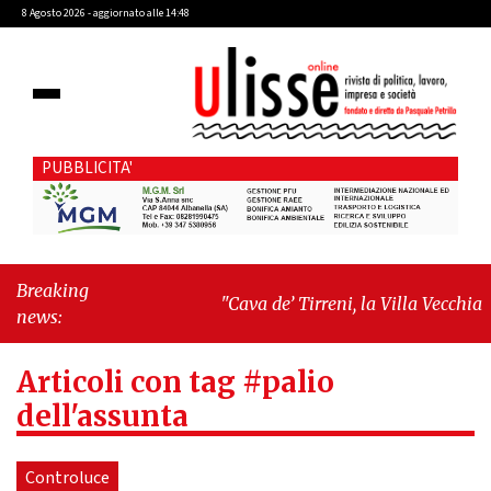
8 Agosto 2026 - aggiornato alle 14:48
PUBBLICITA'
Breaking
"Cava de’ Tirreni, la Villa Vecchia
news:
oltre i vandali: il vero nodo è il senso
di comunità"
-
"Cava de’ Tirreni, La
Articoli con tag #palio
Fratellanza sull'ultima seduta
consiliare: “Serve chiarezza!”"
dell'assunta
Controluce