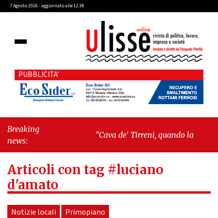
7 Agosto 2026 - aggiornato alle 12:38
PUBBLICITA'
Breaking
"Cava de' Tirreni, quando la burocrazia
news:
dimentica perché esiste"
-
"Oggi New
York mi ha rubato il cuore. Ancora"
Articoli con tag #luciano
d'amato
Notizie locali
Primopiano