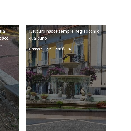
lla
Il futuro nasce sempre negli occhi di
ndaco
qualcuno
»
Gennaro Pierri
-
05/08/2026