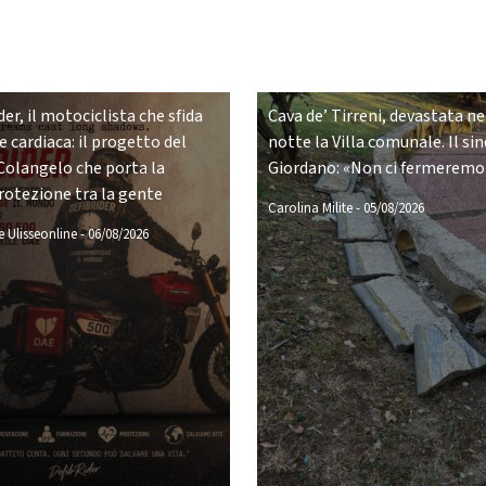
er, il motociclista che sfida
Cava de’ Tirreni, devastata ne
 cardiaca: il progetto del
notte la Villa comunale. Il si
Colangelo che porta la
Giordano: «Non ci fermeremo
rotezione tra la gente
Carolina Milite
-
05/08/2026
 Ulisseonline
-
06/08/2026