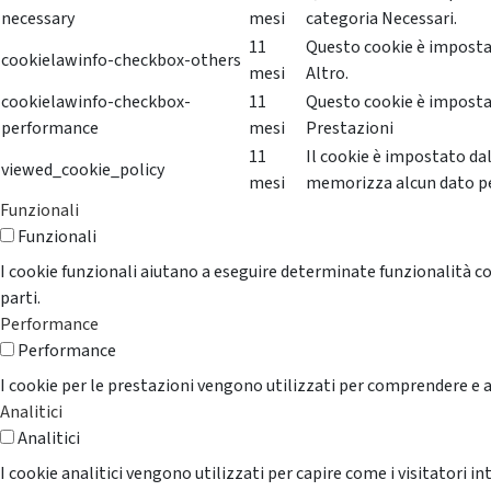
necessary
mesi
categoria Necessari.
11
Questo cookie è impostat
cookielawinfo-checkbox-others
mesi
Altro.
cookielawinfo-checkbox-
11
Questo cookie è impostat
performance
mesi
Prestazioni
11
Il cookie è impostato da
viewed_cookie_policy
mesi
memorizza alcun dato p
Funzionali
Funzionali
I cookie funzionali aiutano a eseguire determinate funzionalità co
parti.
Performance
Performance
I cookie per le prestazioni vengono utilizzati per comprendere e an
Analitici
Analitici
I cookie analitici vengono utilizzati per capire come i visitatori i