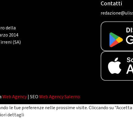
Contatti
redazione@uliss
tro della
marzo 2014
irreni (SA)
da
Web Agency
| SEO
Web Agency Salerno
ando le tue preferenze nelle prossime visite. Cliccando su "Accetta 
ori dettagli