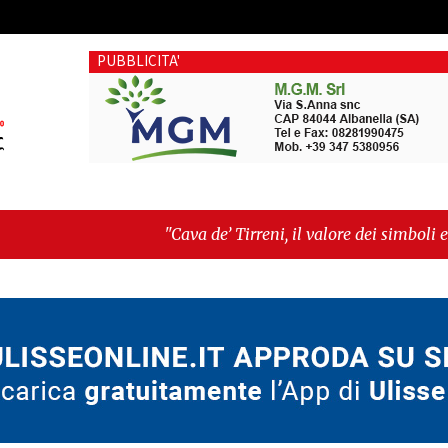
PUBBLICITA'
"Cava de’ Tirreni, il valore dei simboli e la responsabilità
sfida la morte cardiaca: il progetto del dottor Colangelo 