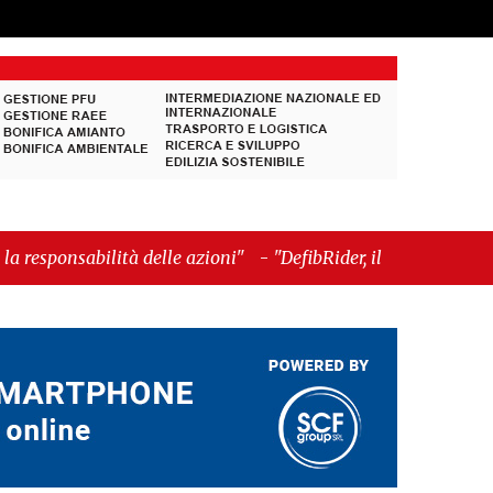
 delle azioni"
-
"DefibRider, il motociclista che
che porta la cardioprotezione tra la gente"