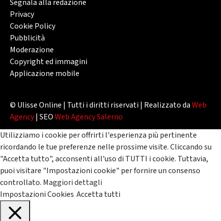
Segnala alla redazione
Privacy
Cookie Policy
Pubblicità
Moderazione
Copyright ed immagini
Applicazione mobile
© Ulisse Online | Tutti i diritti riservati | Realizzato da
Web
Agency
| SEO
Web Agency Salerno
Utilizziamo i cookie per offrirti l'esperienza più pertinente
ricordando le tue preferenze nelle prossime visite. Cliccando su
"Accetta tutto", acconsenti all'uso di TUTTI i cookie. Tuttavia,
puoi visitare "Impostazioni cookie" per fornire un consenso
controllato.
Maggiori dettagli
Impostazioni Cookies
Accetta tutti