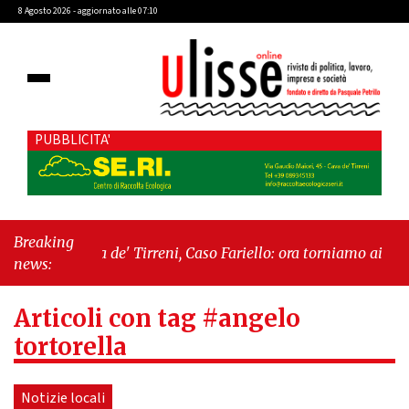
8 Agosto 2026 - aggiornato alle 07:10
PUBBLICITA'
Breaking
"Cava de' Tirreni, Caso Fariello: ora torniamo ai
news:
problemi veri"
-
"Cava de' Tirreni, quando la
burocrazia dimentica perché esiste"
Articoli con tag #angelo
tortorella
Notizie locali