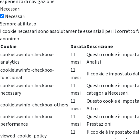
esperienza di navigazione.
Necessari
Necessari
Sempre abilitato
I cookie necessari sono assolutamente essenziali per il corretto f
anonimo.
Cookie
Durata
Descrizione
cookielawinfo-checkbox-
11
Questo cookie è impostat
analytics
mesi
Analisi
cookielawinfo-checkbox-
11
Il cookie è impostato dal
functional
mesi
cookielawinfo-checkbox-
11
Questo cookie è impostat
necessary
mesi
categoria Necessari.
11
Questo cookie è impostat
cookielawinfo-checkbox-others
mesi
Altro.
cookielawinfo-checkbox-
11
Questo cookie è impostat
performance
mesi
Prestazioni
11
Il cookie è impostato da
viewed_cookie_policy