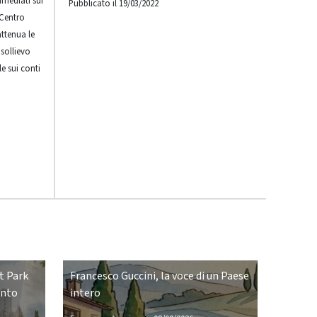
mmediati sui
Pubblicato il 19/03/2022
 Centro
ttenua le
 sollievo
e sui conti
t Park
Francesco Guccini, la voce di un Paese
ento
intero