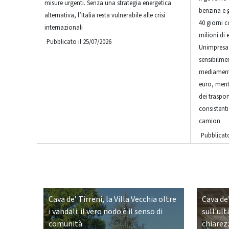
misure urgenti. Senza una strategia energetica
benzina e 
alternativa, l’Italia resta vulnerabile alle crisi
40 giorni 
internazionali
milioni di 
Pubblicato il 25/07/2026
Unimpresa,
sensibilme
mediamente
euro, ment
dei traspo
consistenti
camion
Pubblicato
Cava de’ Tirreni, la Villa Vecchia oltre
Cava de’
i vandali: il vero nodo è il senso di
sull'ult
comunità
chiarez