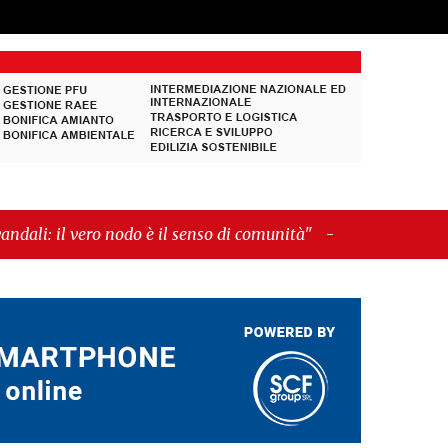
do è il senso di comunità"
-
"Cava de’ Tirreni, La
"