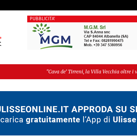
PUBBLICITA'
"Cava de’ Tirreni, la Villa Vecchia oltre i vandali: il vero no
Fratellanza sull'ultima seduta consiliare: “Serve chiarezza!”