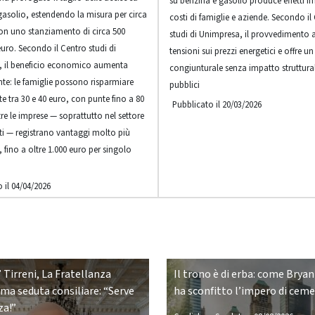
su benzina e gasolio produce effetti i
gasolio, estendendo la misura per circa
costi di famiglie e aziende. Secondo il
con uno stanziamento di circa 500
studi di Unimpresa, il provvedimento a
euro. Secondo il Centro studi di
tensioni sui prezzi energetici e offre un
 il beneficio economico aumenta
congiunturale senza impatto struttural
nte: le famiglie possono risparmiare
pubblici
 tra 30 e 40 euro, con punte fino a 80
Pubblicato il 20/03/2026
re le imprese — soprattutto nel settore
rti — registrano vantaggi molto più
, fino a oltre 1.000 euro per singolo
 il 04/04/2026
 Tirreni, La Fratellanza
Il trono è di erba: come Bryan
ima seduta consiliare: “Serve
ha sconfitto l’impero di cem
za!”