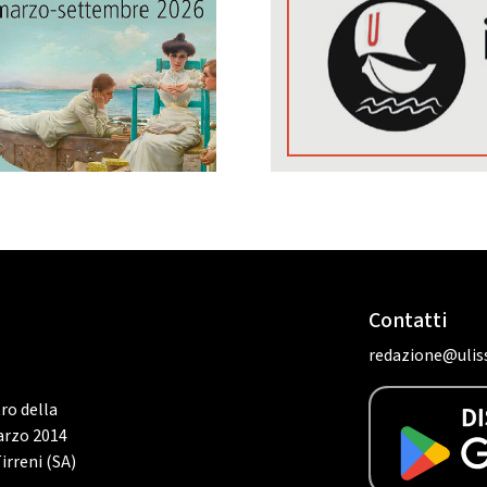
Contatti
redazione@uliss
tro della
marzo 2014
irreni (SA)