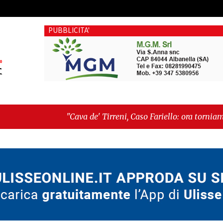
PUBBLICITA'
ava de' Tirreni, Caso Fariello: ora torniamo ai problemi veri"
rché esiste"