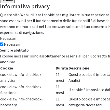
Informativa privacy
Questo sito Web utilizza i cookie per migliorare la tua esperienza
sono essenziali per il funzionamento delle funzionalità di base del
verranno memorizzati nel tuo browser solo con il tuo consenso. Hai 
esperienza di navigazione.
Necessari
Necessari
Sempre abilitato
I cookie necessari sono assolutamente essenziali per il corretto f
anonimo.
Cookie
Durata
Descrizione
cookielawinfo-checkbox-
11
Questo cookie è impostat
analytics
mesi
Analisi
cookielawinfo-checkbox-
11
Il cookie è impostato dal
functional
mesi
cookielawinfo-checkbox-
11
Questo cookie è impostat
necessary
mesi
categoria Necessari.