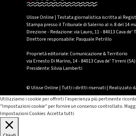
Ulisse Online | Testata giornalistica iscritta al Regis
Stampa presso il Tribunale di Salerno al n. 8 del 14 
Direzione - Redazione: via Lauro, 11 - 84013 Cava de’ T
Direttore responsabile: Pasquale Petrillo
Proprietà editoriale: Comunicazione & Territorio
via Ernesto Di Marino, 14 - 84013 Cava de’ Tirreni (SA)
Presidente: Silvia Lamberti
© Ulisse Online | Tutti i diritti riservati | Realizzato 
Utilizziamo i cookie per offrirti l'esperienza più pertinente ricord
"Impostazioni cookie" per fornire un consenso controllato.
Maggi
Impostazioni Cookies
Accetta tutti
Chiudi