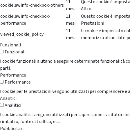
11
Questo cookie è impostat
cookielawinfo-checkbox-others
mesi
Altro.
cookielawinfo-checkbox-
11
Questo cookie è impostat
performance
mesi
Prestazioni
11
Il cookie è impostato da
viewed_cookie_policy
mesi
memorizza alcun dato p
Funzionali
Funzionali
I cookie funzionali aiutano a eseguire determinate funzionalità co
parti.
Performance
Performance
I cookie per le prestazioni vengono utilizzati per comprendere e an
Analitici
Analitici
I cookie analitici vengono utilizzati per capire come i visitatori i
rimbalzo, fonte di traffico, ecc..
Pubblicitari