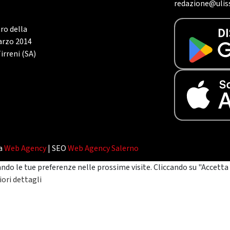
redazione@uliss
tro della
marzo 2014
irreni (SA)
da
Web Agency
| SEO
Web Agency Salerno
ando le tue preferenze nelle prossime visite. Cliccando su "Accetta 
ori dettagli