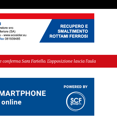
iello. L'opposizione lascia l'aula al momento del
mmessa alla fase europea per l’IGP"