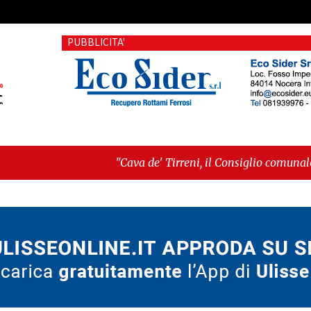
PUBBLICITA'
"Cava de' Tirreni, il Consiglio comunale conferma Sara Far
voto"
-
"Vietri sul Mare, giornata storica: la ceramica a