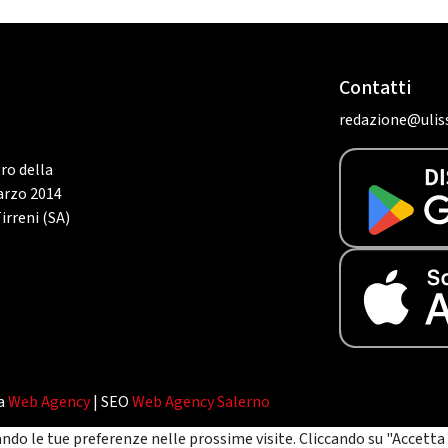
Contatti
redazione@uliss
tro della
marzo 2014
irreni (SA)
da
Web Agency
| SEO
Web Agency Salerno
ando le tue preferenze nelle prossime visite. Cliccando su "Accetta 