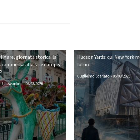
ul Mare, giornata storica: la
Hudson Yards: qui New York mo
a ammessa alla fase europea
futuro
P
Guglielmo Scarlato
-
06/08/2026
 Ulisseonline
-
06/08/2026