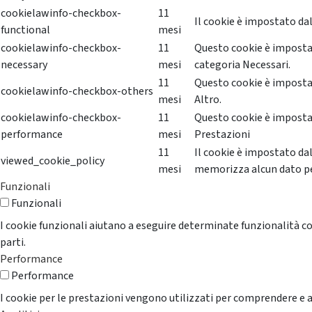
cookielawinfo-checkbox-
11
Il cookie è impostato dal
functional
mesi
cookielawinfo-checkbox-
11
Questo cookie è impostat
necessary
mesi
categoria Necessari.
11
Questo cookie è impostat
cookielawinfo-checkbox-others
mesi
Altro.
cookielawinfo-checkbox-
11
Questo cookie è impostat
performance
mesi
Prestazioni
11
Il cookie è impostato da
viewed_cookie_policy
mesi
memorizza alcun dato p
Funzionali
Funzionali
I cookie funzionali aiutano a eseguire determinate funzionalità co
parti.
Performance
Performance
I cookie per le prestazioni vengono utilizzati per comprendere e an