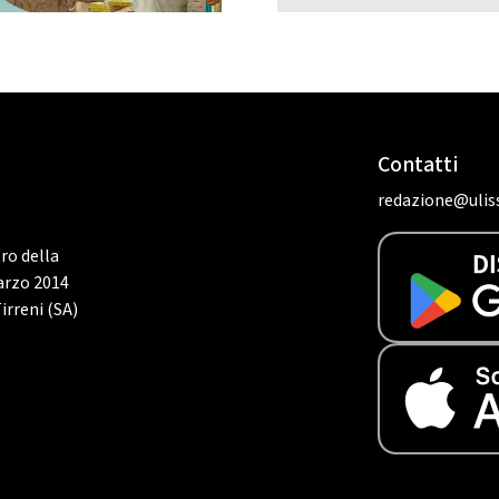
Contatti
redazione@uliss
tro della
marzo 2014
irreni (SA)