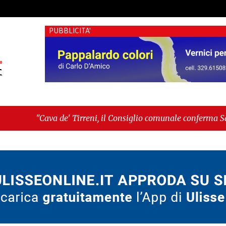
PUBBLICITA'
 Tirreni, il Consiglio comunale conferma Sara Fariello. L'oppo
, giornata storica: la ceramica ammessa alla fase europea per 