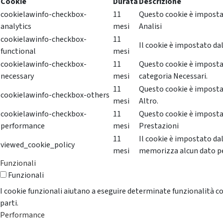
Cookie
Durata
Descrizione
cookielawinfo-checkbox-
11
Questo cookie è impostat
analytics
mesi
Analisi
cookielawinfo-checkbox-
11
Il cookie è impostato dal
functional
mesi
cookielawinfo-checkbox-
11
Questo cookie è impostat
necessary
mesi
categoria Necessari.
11
Questo cookie è impostat
cookielawinfo-checkbox-others
mesi
Altro.
cookielawinfo-checkbox-
11
Questo cookie è impostat
performance
mesi
Prestazioni
11
Il cookie è impostato da
viewed_cookie_policy
mesi
memorizza alcun dato p
Funzionali
Funzionali
I cookie funzionali aiutano a eseguire determinate funzionalità co
parti.
Performance