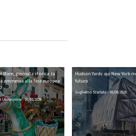
ul Mare, giornata storica: la
Hudson Yards: qui New York mo
a ammessa alla fase europea
futuro
P
Guglielmo Scarlato
-
06/08/2026
 Ulisseonline
-
06/08/2026