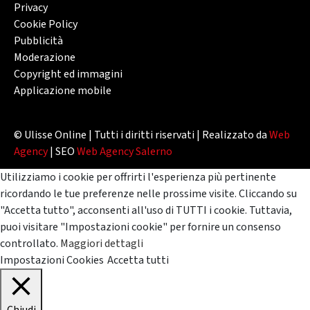
Privacy
Cookie Policy
Pubblicità
Moderazione
Copyright ed immagini
Applicazione mobile
© Ulisse Online | Tutti i diritti riservati | Realizzato da
Web
Agency
| SEO
Web Agency Salerno
Utilizziamo i cookie per offrirti l'esperienza più pertinente
ricordando le tue preferenze nelle prossime visite. Cliccando su
"Accetta tutto", acconsenti all'uso di TUTTI i cookie. Tuttavia,
puoi visitare "Impostazioni cookie" per fornire un consenso
controllato.
Maggiori dettagli
Impostazioni Cookies
Accetta tutti