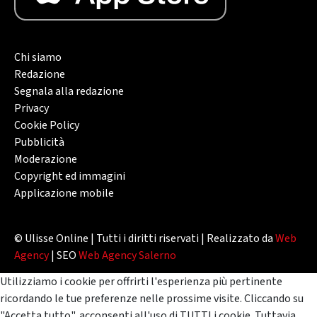
Chi siamo
Redazione
Segnala alla redazione
Privacy
Cookie Policy
Pubblicità
Moderazione
Copyright ed immagini
Applicazione mobile
© Ulisse Online | Tutti i diritti riservati | Realizzato da
Web
Agency
| SEO
Web Agency Salerno
Utilizziamo i cookie per offrirti l'esperienza più pertinente
ricordando le tue preferenze nelle prossime visite. Cliccando su
"Accetta tutto", acconsenti all'uso di TUTTI i cookie. Tuttavia,