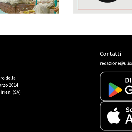
Contatti
redazione@uliss
tro della
marzo 2014
irreni (SA)