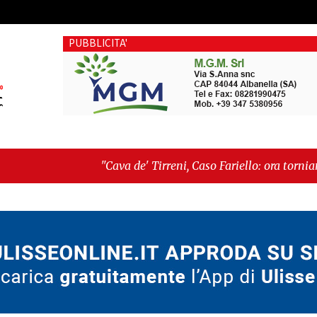
PUBBLICITA'
"Cava de' Tirreni, Caso Fariello: ora torniamo ai problemi ver
dimentica perché esiste"