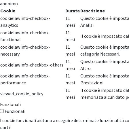
anonimo.
Cookie
Durata
Descrizione
cookielawinfo-checkbox-
11
Questo cookie è impostat
analytics
mesi
Analisi
cookielawinfo-checkbox-
11
Il cookie è impostato dal
functional
mesi
cookielawinfo-checkbox-
11
Questo cookie è impostat
necessary
mesi
categoria Necessari.
11
Questo cookie è impostat
cookielawinfo-checkbox-others
mesi
Altro.
cookielawinfo-checkbox-
11
Questo cookie è impostat
performance
mesi
Prestazioni
11
Il cookie è impostato da
viewed_cookie_policy
mesi
memorizza alcun dato p
Funzionali
Funzionali
I cookie funzionali aiutano a eseguire determinate funzionalità co
parti.