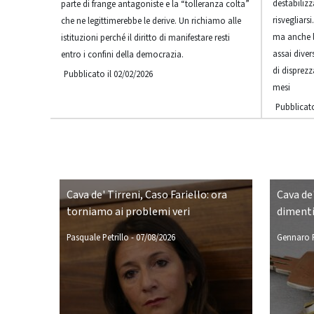
destabilizz
parte di frange antagoniste e la “tolleranza colta”
risvegliars
che ne legittimerebbe le derive. Un richiamo alle
ma anche 
istituzioni perché il diritto di manifestare resti
assai dive
entro i confini della democrazia.
di disprezz
Pubblicato il 02/02/2026
mesi
Pubblicato
Cava de' Tirreni, Caso Fariello: ora
Cava de'
torniamo ai problemi veri
dimenti
Pasquale Petrillo
-
07/08/2026
Gennaro P