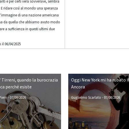
anti e per certi versi sovversive, sembra
i. E ridare così al mondo una speranza
l'immagine di una nazione americana
rsa da quella che abbiamo avuto modo
are a sufficienza in questi ultimi due
 il 06/04/2025
 Tirreni, quando la burocrazia
Oggi New York mi ha rubato il
ca perché esiste
Ancora
ierri
-
07/08/2026
Guglielmo Scarlato
-
07/08/2026