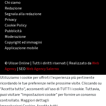
Chi siamo
Redazione
Segnala alla redazione
Privacy
Cookie Policy
Pubblicità
Moderazione
Copyright ed immagini
Applicazione mobile
© Ulisse Online | Tutti i diritti riservati | Realizzato da
Web
Agency
| SEO
Web Agency Salerno
Utilizziamo i cookie per offrirti l'esperienza più pertinente
ricordando le tue preferenze nelle prossime visite. Cliccando su
"Accetta tutto", acconsenti all'uso di TUTTI i cookie. Tuttavia,
puoi visitare "Impostazioni cookie" per fornire un consenso
controllato.
Maggiori dettagli