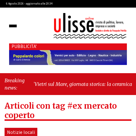
6 Agosto 2026 - aggiornato alle 20:34
PUBBLICITA'
Breaking
"Vietri sul Mare, giornata storica: la ceramica
news:
ammessa alla fase europea per l’IGP"
-
"Hudson
Yards: qui New York morde il futuro"
Articoli con tag #ex mercato
coperto
Notizie locali