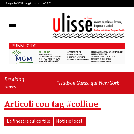
6 Agosto 2026 - aggiornato alle 12:03
PUBBLICITA'
Breaking
"Hudson Yards: qui New York morde il
news:
futuro"
-
"Quando la politica diventa
autobiografia"
Articoli con tag #colline
La finestra sul cortile
Notizie locali