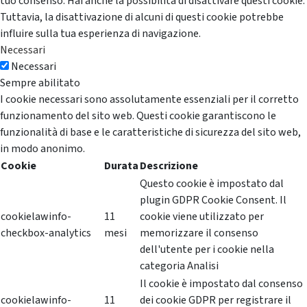
tuo consenso. Hai anche la possibilità di disattivare questi cookie.
Tuttavia, la disattivazione di alcuni di questi cookie potrebbe
influire sulla tua esperienza di navigazione.
Necessari
Necessari
Sempre abilitato
I cookie necessari sono assolutamente essenziali per il corretto
funzionamento del sito web. Questi cookie garantiscono le
funzionalità di base e le caratteristiche di sicurezza del sito web,
in modo anonimo.
Cookie
Durata
Descrizione
Questo cookie è impostato dal
plugin GDPR Cookie Consent. Il
cookielawinfo-
11
cookie viene utilizzato per
checkbox-analytics
mesi
memorizzare il consenso
dell'utente per i cookie nella
categoria Analisi
Il cookie è impostato dal consenso
cookielawinfo-
11
dei cookie GDPR per registrare il