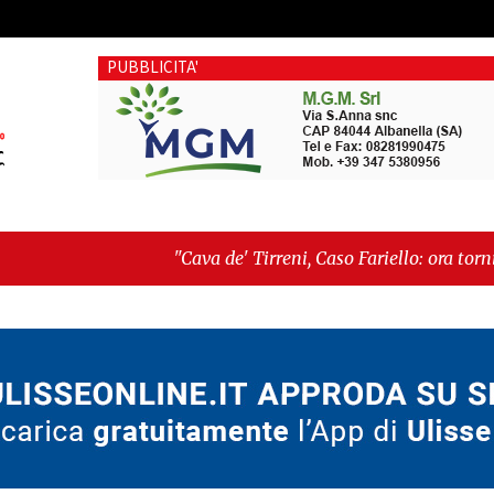
PUBBLICITA'
"Cava de' Tirreni, Caso Fariello: ora torniamo ai problemi 
dimentica perché esiste"