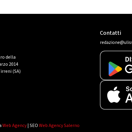
Contatti
redazione@uliss
tro della
marzo 2014
irreni (SA)
da
Web Agency
| SEO
Web Agency Salerno