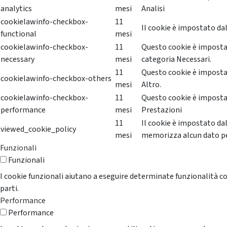
analytics
mesi
Analisi
cookielawinfo-checkbox-
11
Il cookie è impostato dal
functional
mesi
cookielawinfo-checkbox-
11
Questo cookie è impostat
necessary
mesi
categoria Necessari.
11
Questo cookie è impostat
cookielawinfo-checkbox-others
mesi
Altro.
cookielawinfo-checkbox-
11
Questo cookie è impostat
performance
mesi
Prestazioni
11
Il cookie è impostato da
viewed_cookie_policy
mesi
memorizza alcun dato p
Funzionali
Funzionali
I cookie funzionali aiutano a eseguire determinate funzionalità co
parti.
Performance
Performance