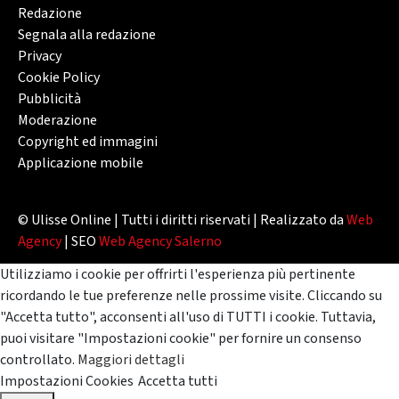
Redazione
Segnala alla redazione
Privacy
Cookie Policy
Pubblicità
Moderazione
Copyright ed immagini
Applicazione mobile
© Ulisse Online | Tutti i diritti riservati | Realizzato da
Web
Agency
| SEO
Web Agency Salerno
Utilizziamo i cookie per offrirti l'esperienza più pertinente
ricordando le tue preferenze nelle prossime visite. Cliccando su
"Accetta tutto", acconsenti all'uso di TUTTI i cookie. Tuttavia,
puoi visitare "Impostazioni cookie" per fornire un consenso
controllato.
Maggiori dettagli
Impostazioni Cookies
Accetta tutti