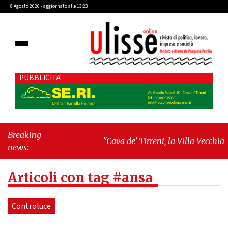
8 Agosto 2026 - aggiornato alle 13:23
PUBBLICITA'
Breaking
"Cava de’ Tirreni, la Villa Vecchia
news:
oltre i vandali: il vero nodo è il senso
di comunità"
-
"Cava de’ Tirreni, La
Articoli con tag #ansa
Fratellanza sull'ultima seduta
consiliare: “Serve chiarezza!”"
Controluce