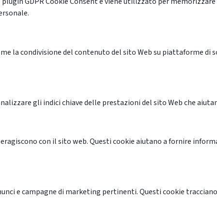
l plugin GDPR Cookie Consent e viene utilizzato per memorizzare 
ersonale.
me la condivisione del contenuto del sito Web su piattaforme di soc
alizzare gli indici chiave delle prestazioni del sito Web che aiutan
nteragiscono con il sito web. Questi cookie aiutano a fornire inform
annunci e campagne di marketing pertinenti. Questi cookie tracciano