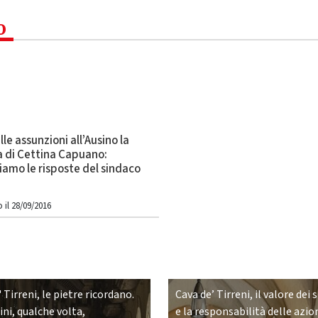
o
lle assunzioni all’Ausino la
a di Cettina Capuano:
amo le risposte del sindaco
”
 il 28/09/2016
 Tirreni, le pietre ricordano.
Cava de’ Tirreni, il valore dei 
ni, qualche volta,
e la responsabilità delle azio