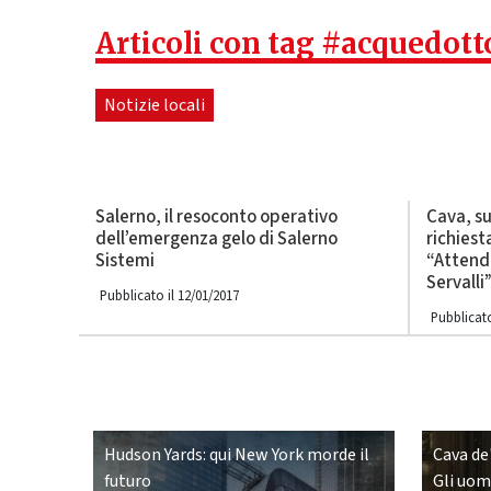
Articoli con tag #acquedott
Notizie locali
Salerno, il resoconto operativo
Cava, su
dell’emergenza gelo di Salerno
richiest
Sistemi
“Attendi
Servalli
Pubblicato il 12/01/2017
Pubblicato
Hudson Yards: qui New York morde il
Cava de'
futuro
Gli uomi