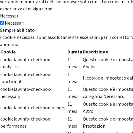
verranno memorizzati nel tuo browser solo con il tuo consenso. Hai 
esperienza di navigazione.
Necessari
Necessari
Sempre abilitato
I cookie necessari sono assolutamente essenziali per il corretto f
anonimo.
Cookie
Durata
Descrizione
cookielawinfo-checkbox-
11
Questo cookie è impostat
analytics
mesi
Analisi
cookielawinfo-checkbox-
11
Il cookie è impostato dal
functional
mesi
cookielawinfo-checkbox-
11
Questo cookie è impostat
necessary
mesi
categoria Necessari.
11
Questo cookie è impostat
cookielawinfo-checkbox-others
mesi
Altro.
cookielawinfo-checkbox-
11
Questo cookie è impostat
performance
mesi
Prestazioni