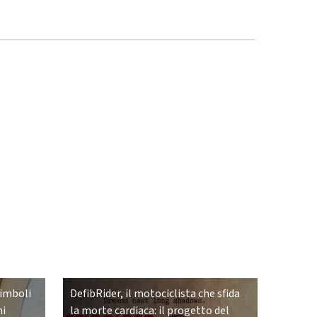
simboli
DefibRider, il motociclista che sfida
ni
la morte cardiaca: il progetto del