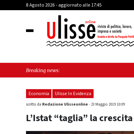
8 Agosto 2026 - aggiornato alle 17:45
"Cava 
Breaking news:
sull'u
Economia
Ulisse In Evidenza
Redazione Ulisseonline
scritto da
-
23 Maggio 2019 10:09
L’Istat “taglia” la crescit