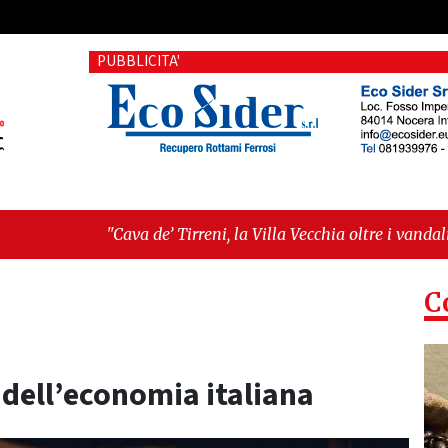
PUBBLICITA'
de’ Tirreni, la Villa Vecchia oltre i vandali: il vero nodo è il s
ltima seduta consiliare: “Serve chiarezza!”"
C
a dell’economia italiana