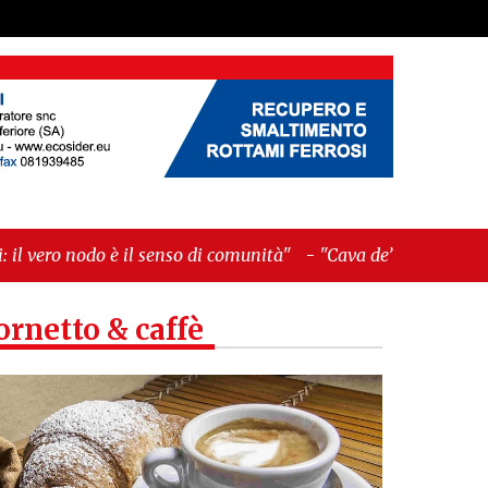
enso di comunità"
-
"Cava de’ Tirreni, La Fratellanza
ornetto & caffè