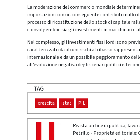
La moderazione del commercio mondiale determinere
importazioni con un conseguente contributo nullo del
processo di ricostituzione dello stock di capitale ral
coinvolgerebbe sia gli investimenti in macchinari e at
Nel complesso, gli investimenti fissi lordi sono previs
caratterizzato da alcuni rischi al ribasso rappresen
internazionale e da un possibile peggioramento delle
all’evoluzione negativa degli scenari politici ed ec
TAG
crescita
istat
PIL
Rivista on line di politica, lav
Petrillo - Proprietà editoriale: