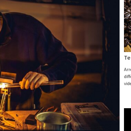
Te
Arr
dif
vid